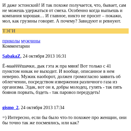
И даже эстонский! И так похоже получается, что, бывает, сам
не можешь удержаться от смеха. Особенно когда выпьешь и
компания хорошая… И главное, никто не просит – покажи,
мол, как грузины говорят. А почему? Завидуют и ревнуют.
ТЭГИ
приколы
мужчины
Комментарии
SabakaZ
, 24 октября 2013 16:31
Ё-мааёёёёшачки, дык гэта ж пра мяня! Вот только с 41
пунктом никак не выходит. И вообще, описанное в нем
неверно. Мужик наоборот, должен громогласно заявить об
облегчении, посредством извержения различного газа из
организма. Эдак, вот он я, добры молодец, гулять - так пять
боянов порвать, бздеть - так паровоз передудеть!
gismo_2
, 24 октября 2013 17:34
=) Интересно, если бы было что-то похожее про женщин, они
бы точно так же посмеялись, или как?