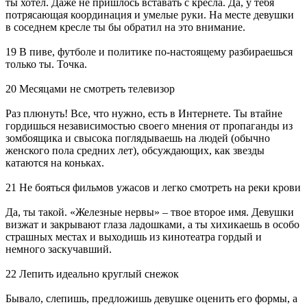
ты хотел. Даже не пришлось вставать с кресла. Да, у тебя
потрясающая координация и умелые руки. На месте девушки
в соседнем кресле ты бы обратил на это внимание.
19 В пиве, футболе и политике по-настоящему разбираешься
только ты. Точка.
20 Месяцами не смотреть телевизор
Раз плюнуть! Все, что нужно, есть в Интернете. Ты втайне
гордишься независимостью своего мнения от пропаганды из
зомбоящика и свысока поглядываешь на людей (обычно
женского пола средних лет), обсуждающих, как звезды
катаются на коньках.
21 Не бояться фильмов ужасов и легко смотреть на реки крови
Да, ты такой. «Железные нервы» – твое второе имя. Девушки
визжат и закрывают глаза ладошками, а ты хихикаешь в особо
страшных местах и выходишь из кинотеатра гордый и
немного заскучавший.
22 Лепить идеально круглый снежок
Бывало, слепишь, предложишь девушке оценить его формы, а