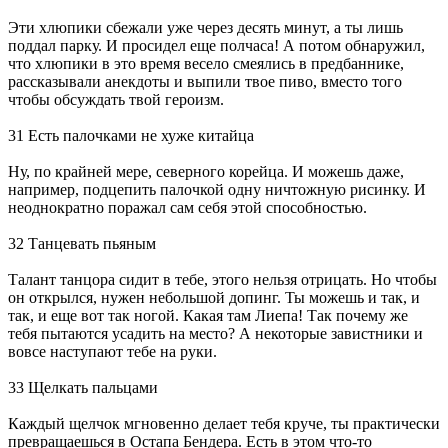
Эти хлюпики сбежали уже через десять минут, а ты лишь
поддал парку. И просидел еще полчаса! А потом обнаружил,
что хлюпики в это время весело смеялись в предбаннике,
рассказывали анекдоты и выпили твое пиво, вместо того
чтобы обсуждать твой героизм.
31 Есть палочками не хуже китайца
Ну, по крайней мере, северного корейца. И можешь даже,
например, подцепить палочкой одну ничтожную рисинку. И
неоднократно поражал сам себя этой способностью.
32 Танцевать пьяным
Талант танцора сидит в тебе, этого нельзя отрицать. Но чтобы
он открылся, нужен небольшой допинг. Ты можешь и так, и
так, и еще вот так ногой. Какая там Лиепа! Так почему же
тебя пытаются усадить на место? А некоторые завистники и
вовсе наступают тебе на руки.
33 Щелкать пальцами
Каждый щелчок мгновенно делает тебя круче, ты практически
превращаешься в Остапа Бендера. Есть в этом что-то