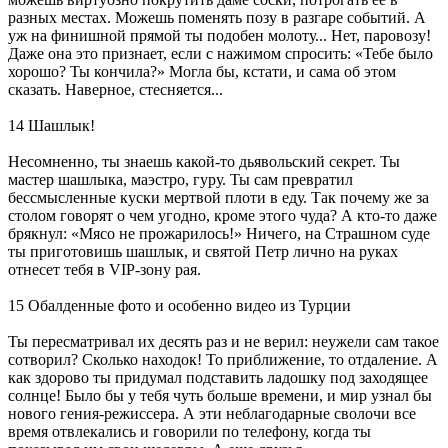
разных местах. Можешь поменять позу в разгаре событий. А
уж на финишной прямой ты подобен молоту... Нет, паровозу!
Даже она это признает, если с нажимом спросить: «Тебе было
хорошо? Ты кончила?» Могла бы, кстати, и сама об этом
сказать. Наверное, стесняется...
14 Шашлык!
Несомненно, ты знаешь какой-то дьявольский секрет. Ты
мастер шашлыка, маэстро, гуру. Ты сам превратил
бессмысленные куски мертвой плоти в еду. Так почему же за
столом говорят о чем угодно, кроме этого чуда? А кто-то даже
брякнул: «Мясо не прожарилось!» Ничего, на Страшном суде
ты приготовишь шашлык, и святой Петр лично на руках
отнесет тебя в VIP-зону рая.
15 Обалденные фото и особенно видео из Турции
Ты пересматривал их десять раз и не верил: неужели сам такое
сотворил? Сколько находок! То приближение, то отдаление. А
как здорово ты придумал подставить ладошку под заходящее
солнце! Было бы у тебя чуть больше времени, и мир узнал бы
нового гения-режиссера. А эти неблагодарные сволочи все
время отвлекались и говорили по телефону, когда ты