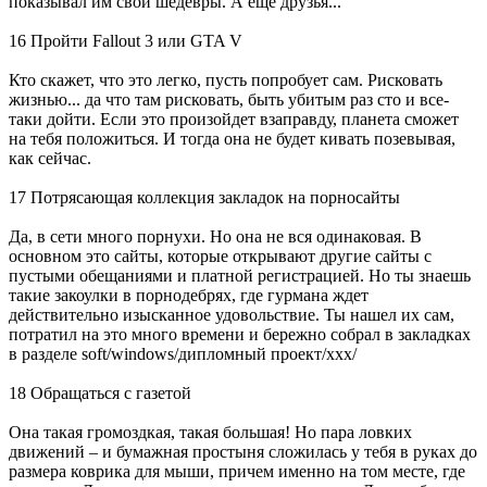
показывал им свои шедевры. А еще друзья...
16 Пройти Fallout 3 или GTA V
Кто скажет, что это легко, пусть попробует сам. Рисковать
жизнью... да что там рисковать, быть убитым раз сто и все-
таки дойти. Если это произойдет взаправду, планета сможет
на тебя положиться. И тогда она не будет кивать позевывая,
как сейчас.
17 Потрясающая коллекция закладок на порносайты
Да, в сети много порнухи. Но она не вся одинаковая. В
основном это сайты, которые открывают другие сайты с
пустыми обещаниями и платной регистрацией. Но ты знаешь
такие закоулки в порнодебрях, где гурмана ждет
действительно изысканное удовольствие. Ты нашел их сам,
потратил на это много времени и бережно собрал в закладках
в разделе soft/windows/дипломный проект/ххх/
18 Обращаться с газетой
Она такая громоздкая, такая большая! Но пара ловких
движений – и бумажная простыня сложилась у тебя в руках до
размера коврика для мыши, причем именно на том месте, где