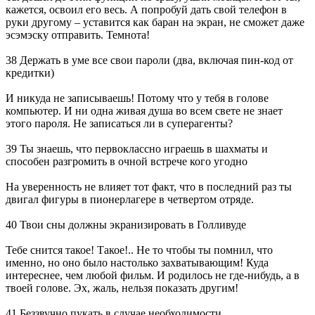
кажется, освоил его весь. А попробуй дать свой телефон в
руки другому – уставится как баран на экран, не сможет даже
эсэмэску отправить. Темнота!
38 Держать в уме все свои пароли (два, включая пин-код от
кредитки)
И никуда не записываешь! Потому что у тебя в голове
компьютер. И ни одна живая душа во всем свете не знает
этого пароля. Не записаться ли в суперагенты?
39 Ты знаешь, что первоклассно играешь в шахматы и
способен разгромить в очной встрече кого угодно
На уверенность не влияет тот факт, что в последний раз ты
двигал фигуры в пионерлагере в четвертом отряде.
40 Твои сны должны экранизировать в Голливуде
Тебе снится такое! Такое!.. Не то чтобы ты помнил, что
именно, но оно было настолько захватывающим! Куда
интереснее, чем любой фильм. И родилось не где-нибудь, а в
твоей голове. Эх, жаль, нельзя показать другим!
41 Беззвучно пукать в случае необходимости