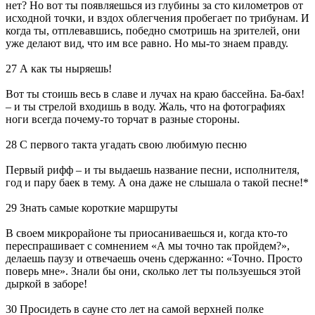
нет? Но вот ты появляешься из глубины за сто километров от
исходной точки, и вздох облегчения пробегает по трибунам. И
когда ты, отплевавшись, победно смотришь на зрителей, они
уже делают вид, что им все равно. Но мы-то знаем правду.
27 А как ты ныряешь!
Вот ты стоишь весь в славе и лучах на краю бассейна. Ба-бах!
– и ты стрелой входишь в воду. Жаль, что на фотографиях
ноги всегда почему-то торчат в разные стороны.
28 С первого такта угадать свою любимую песню
Первый рифф – и ты выдаешь название песни, исполнителя,
год и пару баек в тему. А она даже не слышала о такой песне!*
29 Знать самые короткие маршруты
В своем микрорайоне ты приосаниваешься и, когда кто-то
переспрашивает с сомнением «А мы точно так пройдем?»,
делаешь паузу и отвечаешь очень сдержанно: «Точно. Просто
поверь мне». Знали бы они, сколько лет ты пользуешься этой
дыркой в заборе!
30 Просидеть в сауне сто лет на самой верхней полке