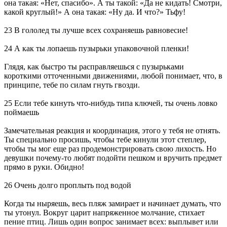
она такая: «Нет, спасибо». А ты такой: «Да не кидать! Смотри,
какой круглый!» А она такая: «Ну да. И что?» Тьфу!
23 В гололед ты лучше всех сохраняешь равновесие!
24 А как ты лопаешь пузырьки упаковочной пленки!
Глядя, как быстро ты расправляешься с пузырьками
короткими отточенными движениями, любой понимает, что, в
принципе, тебе по силам гнуть гвозди.
25 Если тебе кинуть что-нибудь типа ключей, ты очень ловко
поймаешь
Замечательная реакция и координация, этого у тебя не отнять.
Ты специально просишь, чтобы тебе кинули этот степлер,
чтобы ты мог еще раз продемонстрировать свою лихость. Но
девушки почему-то любят подойти пешком и вручить предмет
прямо в руки. Обидно!
26 Очень долго проплыть под водой
Когда ты ныряешь, весь пляж замирает и начинает думать, что
ты утонул. Вокруг царит напряженное молчание, стихает
пение птиц. Лишь один вопрос занимает всех: выплывет или