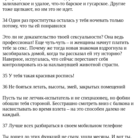
залихватское и удалое, что-то барское и гусарское. Другие
тоже щелкают, но им это не идет.
34 Один раз проститутка осталась у тебя ночевать только
потому, что ты ей понравился
Это ли не доказательство твоей сексуальности? Она ведь
профессионал! Еще чуть-чуть – и женщины начнут платить
тебе за секс. Почему же тогда новая знакомая вздрогнула и
засобиралась домой, когда ты рассказал ей эту историю?
Наверное, испугалась, что сейчас перестанет себя
контролировать из-за нахлынувшей животной страсти.
35 У тебя такая красивая роспись!
36 Не бояться летать, высоты, змей, закрытых помещений
Пусть ты не летчик-испытатель и не спецназовец, но фобии
обошли тебя стороной. Бесстрашно смотреть вниз с балкона и
насвистывать во время взлета – на это способен далеко не
каждый.
37 Лучше всех разбираться в своем мобильном телефоне
Ты дошел до этих функций не сразу, ушли месяцы. И вот ты,