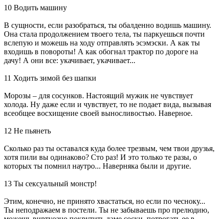
10 Водить машину
В сущности, если разобраться, ты обалденно водишь машину.
Она стала продолжением твоего тела, ты паркуешься почти
вслепую и можешь на ходу отправлять эсэмэски. А как ты
входишь в повороты! А как обогнал трактор по дороге на
дачу! А они все: укачивает, укачивает...
11 Ходить зимой без шапки
Морозы – для сосунков. Настоящий мужик не чувствует
холода. Ну даже если и чувствует, то не подает вида, вызывая
всеобщее восхищение своей выносливостью. Наверное.
12 Не пьянеть
Сколько раз ты оставался куда более трезвым, чем твои друзья,
хотя пили вы одинаково? Сто раз! И это только те разы, о
которых ты помнил наутро... Наверняка были и другие.
13 Ты сексуальный монстр!
Этим, конечно, не принято хвастаться, но если по чесноку...
Ты неподражаем в постели. Ты не забываешь про прелюдию,
можешь виртуозно покрутить даме соски, потрогать ее в