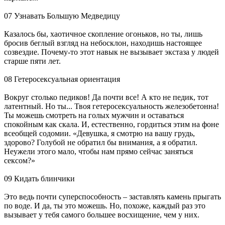
07 Узнавать Большую Медведицу
Казалось бы, хаотичное скопление огоньков, но ты, лишь
бросив беглый взгляд на небосклон, находишь настоящее
созвездие. Почему-то этот навык не вызывает экстаза у людей
старше пяти лет.
08 Гетеросексуальная ориентация
Вокруг столько педиков! Да почти все! А кто не педик, тот
латентный. Но ты... Твоя гетеросексуальность железобетонна!
Ты можешь смотреть на голых мужчин и оставаться
спокойным как скала. И, естественно, гордиться этим на фоне
всеобщей содомии. «Девушка, я смотрю на вашу грудь,
здорово? Голубой не обратил бы внимания, а я обратил.
Неужели этого мало, чтобы нам прямо сейчас заняться
сексом?»
09 Кидать блинчики
Это ведь почти суперспособность – заставлять камень прыгать
по воде. И да, ты это можешь. Но, похоже, каждый раз это
вызывает у тебя самого большее восхищение, чем у них.