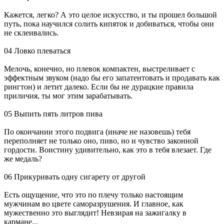
Кажется, легко? А это целое искусство, и ты прошел большой
путь, пока научился солить кипяток и добиваться, чтобы они
не склеивались.
04 Ловко плеваться
Мелочь, конечно, но плевок компактен, выстреливает с
эффектным звуком (надо бы его запатентовать и продавать как
рингтон) и летит далеко. Если бы не дурацкие правила
приличия, ты мог этим зарабатывать.
05 Выпить пять литров пива
По окончании этого подвига (иначе не назовешь) тебя
переполняет не только оно, пиво, но и чувство законной
гордости. Воистину удивительно, как это в тебя влезает. Где
же медаль?
06 Прикуривать одну сигарету от другой
Есть ощущение, что это по плечу только настоящим
мужчинам во цвете саморазрушения. И главное, как
мужественно это выглядит! Невзирая на зажигалку в
кармане...