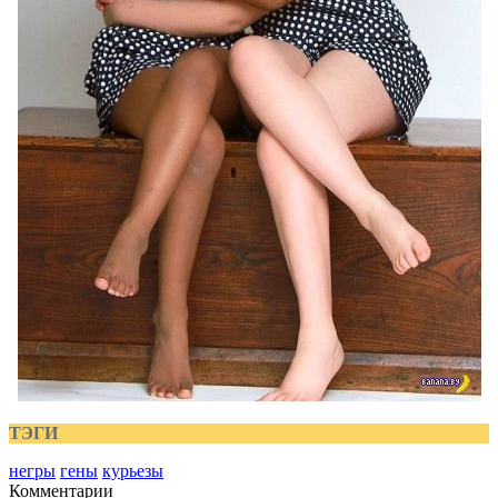
ТЭГИ
негры
гены
курьезы
Комментарии