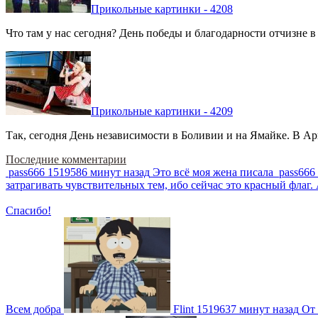
Прикольные картинки - 4208
Что там у нас сегодня? День победы и благодарности отчизне 
Прикольные картинки - 4209
Так, сегодня День независимости в Боливии и на Ямайке. В Арг
Последние комментарии
pass666
1519586 минут назад
Это всё моя жена писала
pass666
затрагивать чувствительных тем, ибо сейчас это красный фла
Спасибо!
Всем добра
Flint
1519637 минут назад
От 