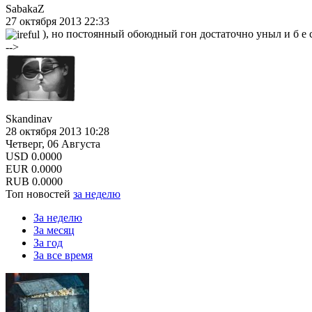
SabakaZ
27 октября 2013 22:33
), но постоянный обоюдный гон достаточно уныл и б е с п
-->
Skandinav
28 октября 2013 10:28
Четверг, 06 Августа
USD
0.0000
EUR
0.0000
RUB
0.0000
Топ новостей
за неделю
За неделю
За месяц
За год
За все время