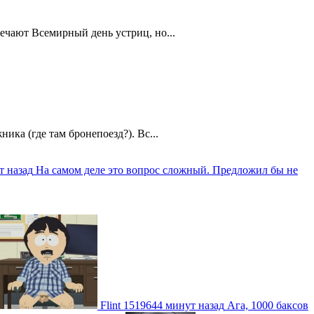
ечают Всемирный день устриц, но...
ика (где там бронепоезд?). Вс...
т назад
На самом деле это вопрос сложный. Предложил бы не
Flint
1519644 минут назад
Ага, 1000 баксов