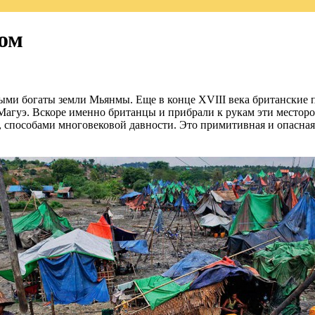
ом
ыми богаты земли Мьянмы. Еще в конце XVIII века британские 
агуэ. Вскоре именно британцы и прибрали к рукам эти месторо
о, способами многовековой давности. Это примитивная и опасна