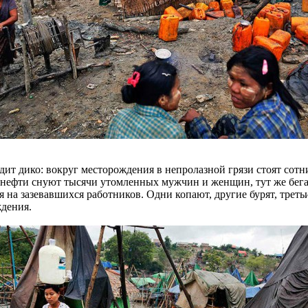
ит дико: вокруг месторождения в непролазной грязи стоят сотн
й нефти снуют тысячи утомленных мужчин и женщин, тут же бега
на зазевавшихся работников. Одни копают, другие бурят, треть
ждения.