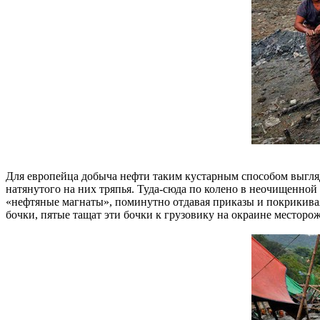
Для европейца добыча нефти таким кустарным способом выгляд
натянутого на них тряпья. Туда-сюда по колено в неочищенно
«нефтяные магнаты», поминутно отдавая приказы и покрикивая 
бочки, пятые тащат эти бочки к грузовику на окраине месторо