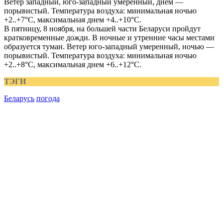
Ветер западный, юго-западный умеренный, днем —
порывистый. Температура воздуха: минимальная ночью
+2..+7°С, максимальная днем +4..+10°С.
В пятницу, 8 ноября, на большей части Беларуси пройдут
кратковременные дожди. В ночные и утренние часы местами
образуется туман. Ветер юго-западный умеренный, ночью —
порывистый. Температура воздуха: минимальная ночью
+2..+8°С, максимальная днем +6..+12°С.
ТЭГИ
Беларусь
погода