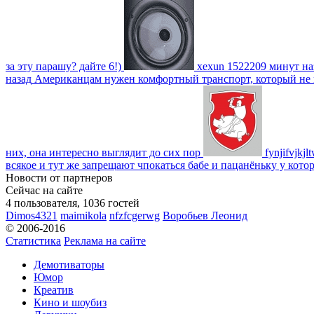
за эту парашу? дайте 6!)
xexun
1522209 минут на
назад
Американцам нужен комфортный транспорт, который не пот
них, она интересно выглядит до сих пор
fynjifvjkjl
всякое и тут же запрещают чпокаться бабе и пацанёньку у кото
Новости от партнеров
Сейчас на сайте
4 пользователя, 1036 гостей
Dimos4321
maimikola
nfzfcgerwg
Воробьев Леонид
© 2006-2016
Статистика
Реклама на сайте
Демотиваторы
Юмор
Креатив
Кино и шоубиз