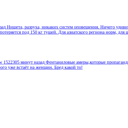
зад
Нищета, разруха, никаких систем оповещения. Ничего удив
еряется под 150 кг тушей. Для азиатского региона норм, для шт
tw
1522305 минут назад
Фентаниловые амеры,которые пропагандир
рого уже встаёт на женщин. Бред какой то!