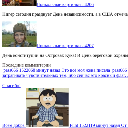
Прикольные картинки - 4206
Нигер сегодня празднует День независимости, а в США отмечают
Прикольные картинки - 4207
День конституции на Островах Кука! И День береговой охраны 
Последние комментарии
pass666
1522068 минут назад
Это всё моя жена писала
pass666
затрагивать чувствительных тем, ибо сейчас это красный фла
Спасибо!
Всем добра
Flint
1522119 минут назад
От 