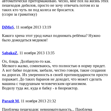
автоматически притормаживаю. чесно, мне пох на жизнь этих
пешеходов дибилов, просто не хочу отвечать потом из за
таких кто чуть ли под колеса не бросается.
(ссори за граматику)
DiMoS
, 11 ноября 2013 13:19
Какого хрена этот урод начал поднимать ребёнка? Нужно
было дожидаться медиков!
SabakaZ
, 11 ноября 2013 13:35
Ох, блядь. Долбануло-то как.
Мелкого жалко, сомневаюсь, что полностью в норму придет.
А вот бабке поделом, заебали, честно говоря, такие создания
на дорогах. Их уверенность в своей противоударности просто
поражает. До таких баранов не доходит, что может сделать
машина с тщедушным человеческим организмом.
Водилу туда же, куда и бабку - в биореактор.
Parazit M
, 11 ноября 2013 21:32
Проблема пешеходов: невнимательность... Проблема