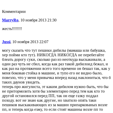
Комментарии
MarryRo
, 10 ноября 2013 21:30
жесть!!!!!!!!
Jussi
, 10 ноября 2013 22:07
могу сказать что тут пешики дибилы (мамаша или бабушка,
хер пойми кто тут). НИКОГДА НИКОГДА не перебегайте
блеать дорогу суки, сколько раз из неоткуда выскакивали, а
один раз чуть не сбил, когда как раз такой дибилоид бежал, и
как раз на протяжении всего того времени он бешал так, как у
меня боковая стойка в машине, и тупо его не видно было,
повезло, что у меня привычка вперед назад наклониться, что б
таких даунов увидеть.
теперь про жигулиста, эт каким дибилом нужно быть, что бы
не притормозить хотя бы элементарно перед тем как кто то
другой остановился перед ПП, так он еще газку поддал
походу. вот не знаю как другие, но хватило опять таки
пешиков выскакивающих из за машин припаркованых возле
пп, и теперь когда езжу, то если стоят машины возле пп то