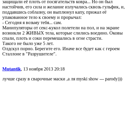
защищали её плоть от посягательств ковра... Но он был
настойчив, его сила и желание излучались сквозь гульфик, и,
поддавшись соблазну, он выплюнул капу, прижал её
упакованное тело к своему и прорычал:
- Сегодня я возьму тебя... сам.
Манипуляторы от секс-кукол полетели на пол, и на экране
возникли 2 ЖИВЫХ тела, которые слились воедино. Оковы
спали, плоть и соки перемешались в огне страсти.
Такого не было уже 5 лет.
Олдскул порно. Берегите его. Иначе все будет как с героем
Сталлоне в "Разрушителе".
Mutantik
, 13 ноября 2013 20:18
лучше сразу в сварочные маски ,а ля myski show
---
parody)))