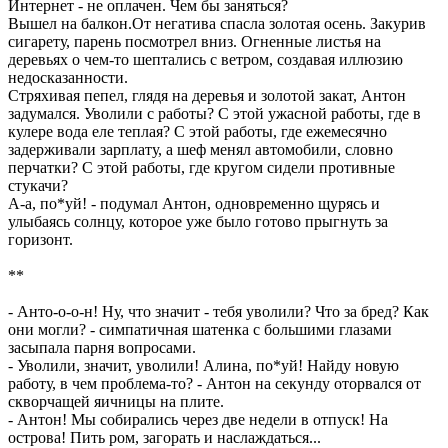
Интернет - не оплачен. Чем бы заняться?
Вышел на балкон.От негатива спасла золотая осень. Закурив
сигарету, парень посмотрел вниз. Огненные листья на
деревьях о чем-то шептались с ветром, создавая иллюзию
недосказанности.
Стряхивая пепел, глядя на деревья и золотой закат, Антон
задумался. Уволили с работы? С этой ужасной работы, где в
кулере вода еле теплая? С этой работы, где ежемесячно
задерживали зарплату, а шеф менял автомобили, словно
перчатки? С этой работы, где кругом сидели противные
стукачи?
А-а, по*уй! - подумал Антон, одновременно щурясь и
улыбаясь солнцу, которое уже было готово прыгнуть за
горизонт.
**
- Анто-о-о-н! Ну, что значит - тебя уволили? Что за бред? Как
они могли? - симпатичная шатенка с большими глазами
засыпала парня вопросами.
- Уволили, значит, уволили! Алина, по*уй! Найду новую
работу, в чем проблема-то? - Антон на секунду оторвался от
скворчащей яичницы на плите.
- Антон! Мы собирались через две недели в отпуск! На
острова! Пить ром, загорать и наслаждаться...