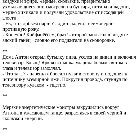
воздухе и эфире. Чёрные, скользкие, презрительно
ухмыляющиеся,они смотрели на бунтаря, потирали ладони,
мерзко хихикали и получали удовольствие от исходящей
злости.
- Ну, что, добьем парня? - один скорчил неимоверно
противную рожу.
- Конечно! Кайфанёёёём, брат! - второй заплясал в воздухе
адский танец - словно его поджигали на сковородке.
**
Дома Антон открыл бутылку пива, уселся на диван и включил
телевизор. Бдыщ! Яркая вспышка ударила белым светом в
глаза и телевизор замолчал.
- Что за....? - парень отбросил пульт в сторону и подошел к
источнику всемирной лжи. Покрутил провода, стукнул по
телевизору кулаком, - тщетно.
**
Мерзкие энергетические монстры закружились вокруг
Антона в ужасающем танце, разрастаясь в своей черной и
скользкой энергии.
**