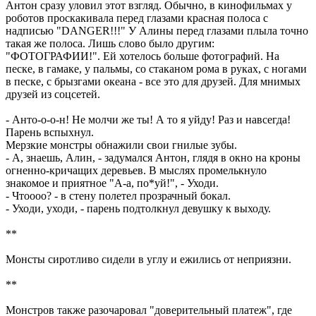
Антон сразу уловил этот взгляд. Обычно, в кинофильмах у
роботов проскакивала перед глазами красная полоса с
надписью "DANGER!!!" У Алины перед глазами плыла точно
такая же полоса. Лишь слово было другим:
"ФОТОГРАФИИ!". Ей хотелось больше фотографий. На
песке, в гамаке, у пальмы, со стаканом рома в руках, с ногами
в песке, с брызгами океана - все это для друзей. Для мнимых
друзей из соцсетей.
- Анто-о-о-н! Не молчи же ты! А то я уйду! Раз и навсегда!
Парень вспыхнул.
Мерзкие монстры обнажили свои гнилые зубы.
- А, знаешь, Алин, - задумался Антон, глядя в окно на кроны
огненно-кричащих деревьев. В мыслях промелькнуло
знакомое и приятное "А-а, по*уй!", - Уходи.
- Чтоооо? - в стену полетел прозрачный бокал.
- Уходи, уходи, - парень подтолкнул девушку к выходу.
**
Монсты сиротливо сидели в углу и ежились от неприязни.
**
Монстров также разочаровал "доверительный платеж", где