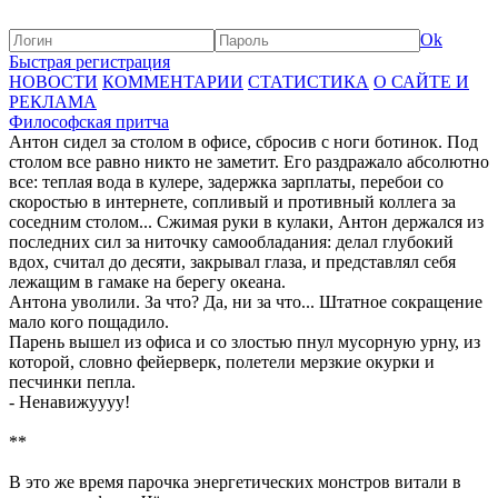
Ok
Быстрая регистрация
НОВОСТИ
КОММЕНТАРИИ
СТАТИСТИКА
О САЙТЕ И
РЕКЛАМА
Философская притча
Антон сидел за столом в офисе, сбросив с ноги ботинок. Под
столом все равно никто не заметит. Его раздражало абсолютно
все: теплая вода в кулере, задержка зарплаты, перебои со
скоростью в интернете, сопливый и противный коллега за
соседним столом... Сжимая руки в кулаки, Антон держался из
последних сил за ниточку самообладания: делал глубокий
вдох, считал до десяти, закрывал глаза, и представлял себя
лежащим в гамаке на берегу океана.
Антона уволили. За что? Да, ни за что... Штатное сокращение
мало кого пощадило.
Парень вышел из офиса и со злостью пнул мусорную урну, из
которой, словно фейерверк, полетели мерзкие окурки и
песчинки пепла.
- Ненавижуууу!
**
В это же время парочка энергетических монстров витали в