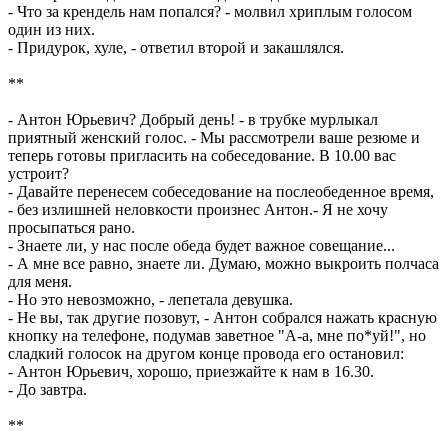
- Что за крендель нам попался? - молвил хриплым голосом
один из них.
- Придурок, хуле, - ответил второй и закашлялся.
**
- Антон Юрьевич? Добрый день! - в трубке мурлыкал
приятный женский голос. - Мы рассмотрели ваше резюме и
теперь готовы пригласить на собеседование. В 10.00 вас
устроит?
- Давайте перенесем собеседование на послеобеденное время,
- без излишней неловкости произнес Антон.- Я не хочу
просыпаться рано.
- Знаете ли, у нас после обеда будет важное совещание...
- А мне все равно, знаете ли. Думаю, можно выкроить полчаса
для меня.
- Но это невозможно, - лепетала девушка.
- Не вы, так другие позовут, - Антон собрался нажать красную
кнопку на телефоне, подумав заветное "А-а, мне по*уй!", но
сладкий голосок на другом конце провода его остановил:
- Антон Юрьевич, хорошо, приезжайте к нам в 16.30.
- До завтра.
**