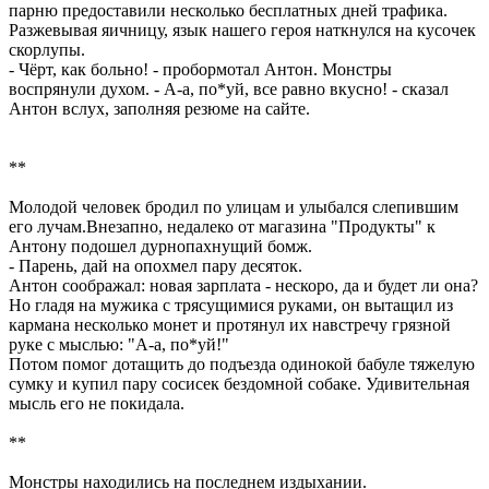
парню предоставили несколько бесплатных дней трафика.
Разжевывая яичницу, язык нашего героя наткнулся на кусочек
скорлупы.
- Чёрт, как больно! - пробормотал Антон. Монстры
воспрянули духом. - А-а, по*уй, все равно вкусно! - сказал
Антон вслух, заполняя резюме на сайте.
**
Молодой человек бродил по улицам и улыбался слепившим
его лучам.Внезапно, недалеко от магазина "Продукты" к
Антону подошел дурнопахнущий бомж.
- Парень, дай на опохмел пару десяток.
Антон соображал: новая зарплата - нескоро, да и будет ли она?
Но гладя на мужика с трясущимися руками, он вытащил из
кармана несколько монет и протянул их навстречу грязной
руке с мыслью: "А-а, по*уй!"
Потом помог дотащить до подъезда одинокой бабуле тяжелую
сумку и купил пару сосисек бездомной собаке. Удивительная
мысль его не покидала.
**
Монстры находились на последнем издыхании.