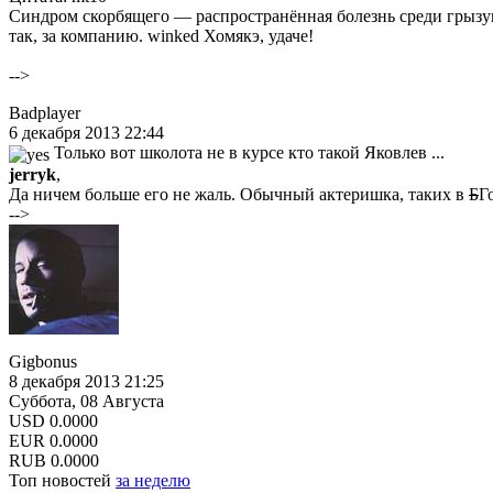
Синдром скорбящего — распространённая болезнь среди грызун
так, за компанию. winked Хомякэ, удаче!
-->
Badplayer
6 декабря 2013 22:44
Только вот школота не в курсе кто такой Яковлев ...
jerryk
,
Да ничем больше его не жаль. Обычный актеришка, таких в
Б
Г
-->
Gigbonus
8 декабря 2013 21:25
Суббота, 08 Августа
USD
0.0000
EUR
0.0000
RUB
0.0000
Топ новостей
за неделю