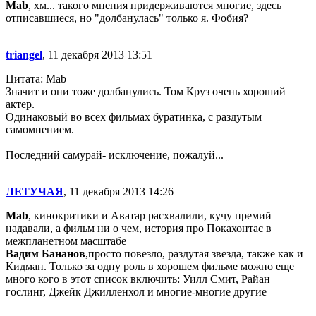
Mab
, хм... такого мнения придерживаются многие, здесь
отписавшиеся, но "долбанулась" только я. Фобия?
triangel
, 11 декабря 2013 13:51
Цитата: Mab
Значит и они тоже долбанулись. Том Круз очень хороший
актер.
Одинаковый во всех фильмах буратинка, с раздутым
самомнением.
Последний самурай- исключение, пожалуй...
ЛЕТУЧАЯ
, 11 декабря 2013 14:26
Mab
, кинокритики и Аватар расхвалили, кучу премий
надавали, а фильм ни о чем, история про Покахонтас в
межпланетном масштабе
Вадим Бананов
,просто повезло, раздутая звезда, также как и
Кидман. Только за одну роль в хорошем фильме можно еще
много кого в этот список включить: Уилл Смит, Райан
гослинг, Джейк Джилленхол и многие-многие другие