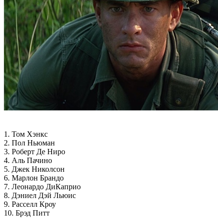
1. Том Хэнкс
2. Пол Ньюман
3. Роберт Де Ниро
4. Аль Пачино
5. Джек Николсон
6. Марлон Брандо
7. Леонардо ДиКаприо
8. Дэниел Дэй Льюис
9. Расселл Кроу
10. Брэд Питт