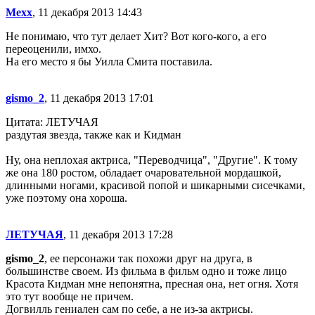
Mexx
, 11 декабря 2013 14:43
Не понимаю, что тут делает Хит? Вот кого-кого, а его
переоценили, имхо.
На его место я бы Уилла Смита поставила.
gismo_2
, 11 декабря 2013 17:01
Цитата: ЛЕТУЧАЯ
раздутая звезда, также как и Кидман
Ну, она неплохая актриса, "Переводчица", "Другие". К тому
же она 180 ростом, обладает очаровательной мордашкой,
длинными ногами, красивой попой и шикарными сисечками,
уже поэтому она хороша.
ЛЕТУЧАЯ
, 11 декабря 2013 17:28
gismo_2
, ее персонажи так похожи друг на друга, в
большинстве своем. Из фильма в фильм одно и тоже лицо
Красота Кидман мне непонятна, пресная она, нет огня. Хотя
это тут вообще не причем.
Догвилль гениален сам по себе, а не из-за актрисы.