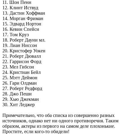
11. Шон Пенн
12. Клинт Иствуд
13. Дастин Хоффман
14. Морган Фриман
15. Эдвард Нортон
16. Кевин Спейси
17. Том Круз
18. Роберт Дауни мл.
19. Лиан Ниссон
20. Кристофер Уокен
21. Роберт Дювалл
22. Гаррисон Форд
23. Мел Гибсон
24. Кристиан Бейл
25. Мэтт Деймон
26. Гари Олдман
27. Роберт Редфорд
28. Джо Пеши
29. Хью Джекман
30. Хит Леджер
Примечательно, что оба списка из совершенно разных
источников, однако нет ни одного противоречия. Таким
образом, актеры из первого на самом деле плохонькие.
Простите, если кого-то обидели!