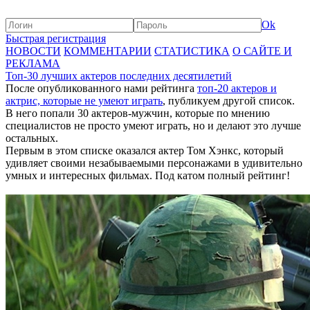
Ok
Быстрая регистрация
НОВОСТИ
КОММЕНТАРИИ
СТАТИСТИКА
О САЙТЕ И
РЕКЛАМА
Топ-30 лучших актеров последних десятилетий
После опубликованного нами рейтинга
топ-20 актеров и
актрис, которые не умеют играть
, публикуем другой список.
В него попали 30 актеров-мужчин, которые по мнению
специалистов не просто умеют играть, но и делают это лучше
остальных.
Первым в этом списке оказался актер Том Хэнкс, который
удивляет своими незабываемыми персонажами в удивительно
умных и интересных фильмах. Под катом полный рейтинг!