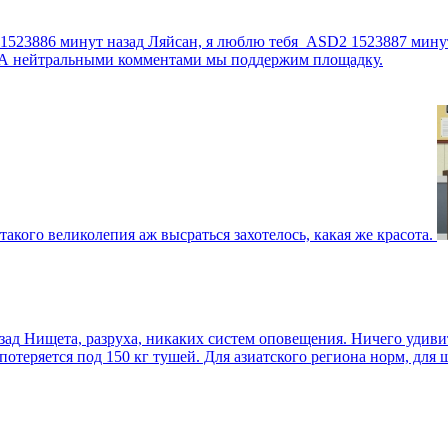
1523886 минут назад
Ляйсан, я люблю тебя
ASD2
1523887 мину
г. А нейтральными комментами мы поддержим площадку.
такого великолепия аж высраться захотелось, какая же красота.
зад
Нищета, разруха, никаких систем оповещения. Ничего удив
еряется под 150 кг тушей. Для азиатского региона норм, для шт