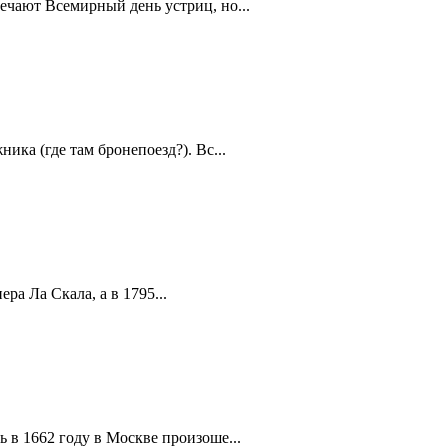
ечают Всемирный день устриц, но...
ика (где там бронепоезд?). Вс...
а Ла Скала, а в 1795...
 в 1662 году в Москве произоше...