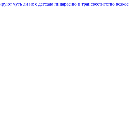
уют чуть ли не с детсада пидарасню и трансвеститство всякое