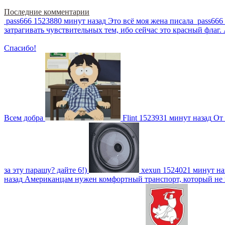
Последние комментарии
pass666
1523880 минут назад
Это всё моя жена писала
pass666
затрагивать чувствительных тем, ибо сейчас это красный фла
Спасибо!
Всем добра
Flint
1523931 минут назад
От 
за эту парашу? дайте 6!)
xexun
1524021 минут на
назад
Американцам нужен комфортный транспорт, который не пот