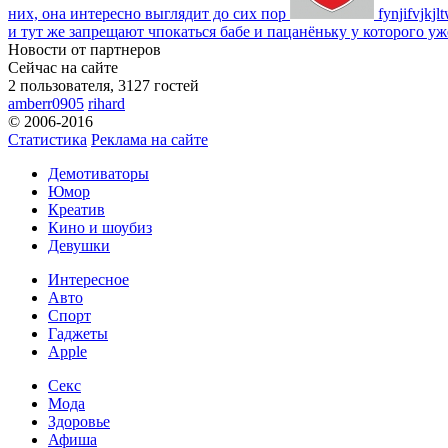
них, она интересно выглядит до сих пор
fynjifvjkjl
и тут же запрещают чпокаться бабе и пацанёньку у которого уж
Новости от партнеров
Сейчас на сайте
2 пользователя, 3127 гостей
amberr0905
rihard
© 2006-2016
Статистика
Реклама на сайте
Демотиваторы
Юмор
Креатив
Кино и шоубиз
Девушки
Интересное
Авто
Спорт
Гаджеты
Apple
Секс
Мода
Здоровье
Афиша