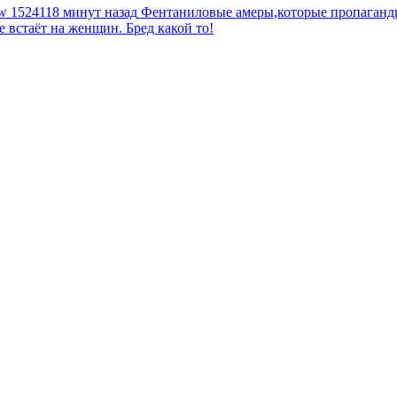
tw
1524118 минут назад
Фентаниловые амеры,которые пропагандир
е встаёт на женщин. Бред какой то!