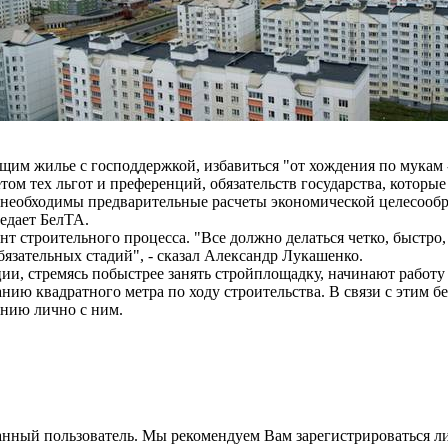
ящим жилье с господдержкой, избавиться "от хождения по мукам 
том тех льгот и преференций, обязательств государства, которы
ве необходимы предварительные расчеты экономической целесооб
редает БелТА.
ент строительного процесса. "Все должно делаться четко, быстр
бязательных стадий", - сказал Александр Лукашенко.
ации, стремясь побыстрее занять стройплощадку, начинают работ
ию квадратного метра по ходу строительства. В связи с этим бе
анию лично с ним.
анный пользователь. Мы рекомендуем Вам зарегистрироваться ли