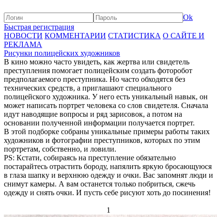
Ok
Быстрая регистрация
НОВОСТИ
КОММЕНТАРИИ
СТАТИСТИКА
О САЙТЕ И
РЕКЛАМА
Рисунки полицейских художников
В кино можно часто увидеть, как жертва или свидетель
преступления помогает полицейским создать фоторобот
предполагаемого преступника. Но часто обходятся без
технических средств, а приглашают специального
полицейского художника. У него есть уникальный навык, он
может написать портрет человека со слов свидетеля. Сначала
идут наводящие вопросы и ряд зарисовок, а потом на
основании полученной информации получается портрет.
В этой подборке собраны уникальные примеры работы таких
художников и фотографии преступников, которых по этим
портретам, собственно, и ловили.
PS: Кстати, собираясь на преступление обязательно
постарайтесь отрастить бороду, напялить яркую бросающуюся
в глаза шапку и верхнюю одежду и очки. Вас запомнят люди и
снимут камеры. А вам останется только побриться, сжечь
одежду и снять очки. И пусть себе рисуют хоть до посинения!
1