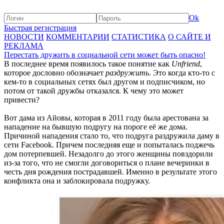
Ok
Быстрая регистрация
НОВОСТИ
КОММЕНТАРИИ
СТАТИСТИКА
О САЙТЕ И
РЕКЛАМА
Перестать дружить в социальной сети может быть опасно!
В последнее время появилось такое понятие как
Unfriend
,
которое дословно обозначает
раздружить
. Это когда кто-то с
кем-то в социальных сетях был другом и подписчиком, но
потом от такой дружбы отказался. К чему это может
привести?
Вот дама из Айовы, которая в 2011 году была арестована за
нападение на бывшую подругу на пороге её же дома.
Причиной нападения стало то, что подруга раздружила даму в
сети Facebook. Причем последняя еще и попыталась поджечь
дом потерпевшей. Незадолго до этого женщины повздорили
из-за того, что не смогли договориться о плане вечеринки в
честь дня рождения пострадавшей. Именно в результате этого
конфликта она и заблокировала подружку.