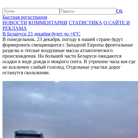
Ok
Быстрая регистрация
НОВОСТИ
КОММЕНТАРИИ
СТАТИСТИКА
О САЙТЕ И
РЕКЛАМА
В Беларуси 23 декабря будет до +6°С
В понедельник, 23 декабря, погоду в нашей стране будут
формировать смещающиеся с Западной Европы фронтальные
разделы и теплые воздушные массы атлантического
происхождения. На большей части Беларуси ожидаются
осадки в виде дождя и мокрого снега. В утренние часы кое-где
не исключен слабый гололед. Отдельные участки дорог
останутся скользкими.