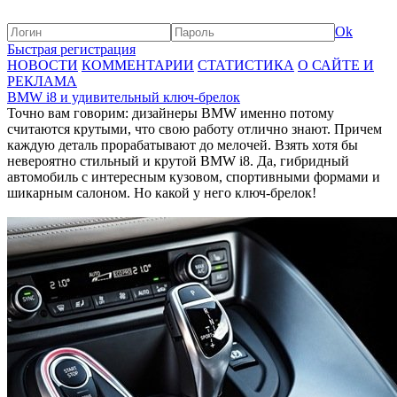
Ok
Быстрая регистрация
НОВОСТИ
КОММЕНТАРИИ
СТАТИСТИКА
О САЙТЕ И
РЕКЛАМА
BMW i8 и удивительный ключ-брелок
Точно вам говорим: дизайнеры BMW именно потому
считаются крутыми, что свою работу отлично знают. Причем
каждую деталь прорабатывают до мелочей. Взять хотя бы
невероятно стильный и крутой BMW i8. Да, гибридный
автомобиль с интересным кузовом, спортивными формами и
шикарным салоном. Но какой у него ключ-брелок!