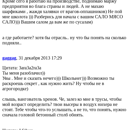
Кроме сего я работаю на производстве, поднимаю маржу
предприятия во блага страны и людей. А не махаю
шарфиками , жаждя халявки от врагов-оппашников) Не пой
мне школота ))) Разберись для начала с вашим САЛО МЯСО
САЛО))) Вашим салом да вам же по сусалам)
а где работаете? хотя бы отрасль.. ну что бы понять на сколько
подняли..
gaggag
, 31 декабря 2013 17:29
Цитата: 3ara3a2ra3a
Ты меня разоблачил))
Увы . Мне и сказать нечего))) Школьнег))) Возможно ты
раскроешь секрет , как нужно жить? Ну чтобы не в
агрогородке)
слышь, вангователь хренов. Че, залез ко мне в трусы, чтобы
мой возраст определить? твои высеры в воздух нихера не
стоят. Тебе чтобы что-то услышать, а не то, что понять, нужно
сначала головой бетонный столб обнять.