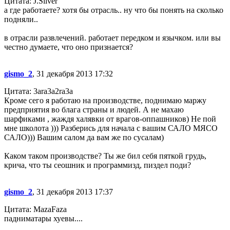
Цитата: J.Silver
а где работаете? хотя бы отрасль.. ну что бы понять на сколько
подняли..
в отрасли развлечений. работает передком и язычком. или вы
честно думаете, что оно признается?
gismo_2
, 31 декабря 2013 17:32
Цитата: 3ara3a2ra3a
Кроме сего я работаю на производстве, поднимаю маржу
предприятия во блага страны и людей. А не махаю
шарфиками , жаждя халявки от врагов-оппашников) Не пой
мне школота ))) Разберись для начала с вашим САЛО МЯСО
САЛО))) Вашим салом да вам же по сусалам)
Каком таком производстве? Ты же бил себя пяткой грудь,
крича, что ты сеошник и программизд, пиздел поди?
gismo_2
, 31 декабря 2013 17:37
Цитата: MazaFaza
падниматары хуевы....