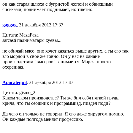
он как старая шлюха с бугристой жопой и обвисшими
сиськами, поднимает-поднимает, но тщетно.
gaggag
, 31 декабря 2013 17:37
Цитата: MazaFaza
sarcasti падниматары хуевы....
не обижай мясо, оно хочет казаться выше других, а ты его так
зло мордой в своё же говно. Он у нас на банане
производством "высеров" занимается. Маржа просто
охеренная.
Apocatequil
, 31 декабря 2013 17:47
Цитата: gismo_2
Каком таком производстве? Ты же бил себя пяткой грудь,
крича, что ты сеошник и программизд, пиздел поди?
Да чего он только не говорил. Я его даже хирургом помню.
Он каждые полгода меняет профессию.