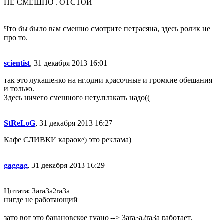
НЕ СМЕШНО . ОТСТОЙ
Что бы было вам смешно смотрите петрасяна, здесь ролик не
про то.
scientist
, 31 декабря 2013 16:01
так это лукашенко на нг.одни красочные и громкие обещания
и только.
Здесь ничего смешного нету.плакать надо((
StReLoG
, 31 декабря 2013 16:27
Кафе СЛИВКИ караоке) это реклама)
gaggag
, 31 декабря 2013 16:29
Цитата: 3ara3a2ra3a
нигде не работающий
зато вот это банановское гуано --> 3ara3a2ra3a работает.