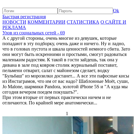
Ok
Быстрая регистрация
НОВОСТИ
КОММЕНТАРИИ
СТАТИСТИКА
О САЙТЕ И
РЕКЛАМА
Улов из социальных сетей - 69
А с другой стороны, очень многие из девушек, которые
попадают в эту подборку, очень даже и ничего. Ну и ладно,
что в головах пустота и шкала ценностей немного сбита. Зато
они могут быть искренними и простыми, смогут радоваться
маленьким радостям. К такой в гости зайдешь, так она у
дивана в зале под ковром столик журнальный поставит,
пельмени отварит, салат с майонезом сделает, водку
"Бульбаш" из морозилки достанет... А все эти пафосные кисы
из Инстаграмов, что им от вас надо? Шаблонные Moët, суши,
Jo Malone, шармики Pandora, золотой iPhone 5S и "А куда мы
сегодня вечером поедем покушать?".
При этом вторые от первых практически ничем и не
отличаются. По крайней мере анатомически...
1