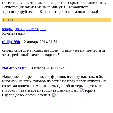
посетитель, так что самое интересное скрыто от ваших глаз.
Регистрация займет меньше минуты! Пожалуйста,
зарегистрируйтесь, и Банана откроется вам полностью!
ТЭГИ
ковры
фрики
соцсети
ню
Комментарии
philip1990
, 12 января 2014 21:51
сейчас смотря на голых девушек ...я вижу не их прелести ,а
этот гребанный желтый маркер !!
NoGunNoFun
, 13 января 2014 00:24
Наверное я старею... но, тоффарищи, я скажу вам так: я бы с
многими из этих "уловов из сети" не проч перепихнутся (не
со всеми конечно). А если речь идет об интерьере, то мне
глубоко плевать где питрушить данных дам.
Сделал дело- слезай с тела!!!