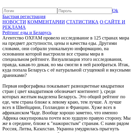
Ok
Быстрая регистрация
НОВОСТИ
КОММЕНТАРИИ
СТАТИСТИКА
О САЙТЕ И
РЕКЛАМА
Рейтинг еды и Беларусь
Агентство OXFAM провело исследование в 125 странах мира
на предмет доступности, цены и качества еды. Другими
словами, они собрали уникальную информацию, на
основании которой выстроили все страны мира в
специальном рейтинге. Визуализация этого исследования,
правда, какая-то дикая, но мы смогли в ней разобраться. Итак,
куда попала Беларусь с её натуральной сгущенкой и вкусными
драниками?
Первая инфографика показывает разноцветные квадратики
стран ( цвет квадратиков обозначает континент ), среди
которых желтым выделена Беларусь. Это общий рейтинг по
еде, чем страна ближе к левому краю, тем лучше. А лучше
всех в Швейцарии, Голландии и Франции. Хуже всех в
африканском Чаде. Вообще хорошо заметно, что именно
Африка оккупировала почти всю худшую правую сторону. Мы
же в середине, ближе к "нажористым" странам. С нами рядом
Россия, Литва, Казахстан. Украина умудрилась прыгнуть