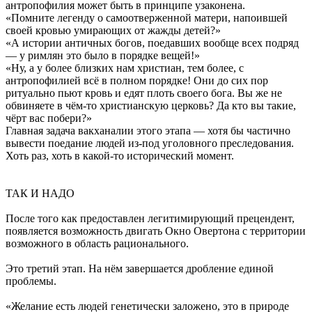
антропофилия может быть в принципе узаконена.
«Помните легенду о самоотверженной матери, напоившей
своей кровью умирающих от жажды детей?»
«А истории античных богов, поедавших вообще всех подряд
— у римлян это было в порядке вещей!»
«Ну, а у более близких нам христиан, тем более, с
антропофилией всё в полном порядке! Они до сих пор
ритуально пьют кровь и едят плоть своего бога. Вы же не
обвиняете в чём-то христианскую церковь? Да кто вы такие,
чёрт вас побери?»
Главная задача вакханалии этого этапа — хотя бы частично
вывести поедание людей из-под уголовного преследования.
Хоть раз, хоть в какой-то исторический момент.
ТАК И НАДО
После того как предоставлен легитимирующий прецендент,
появляется возможность двигать Окно Овертона с территории
возможного в область рационального.
Это третий этап. На нём завершается дробление единой
проблемы.
«Желание есть людей генетически заложено, это в природе