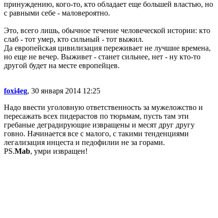
принуждению, кого-то, кто обладает еще большей властью, но
с равными себе - маловероятно.
Это, всего лишь, обычное течение человеческой истории: кто
слаб - тот умер, кто сильный - тот выжил.
Да европейская цивилизация переживает не лучшие времена,
но еще не вечер. Выживет - станет сильнее, нет - ну кто-то
другой будет на месте европейцев.
foxi4eg
, 30 января 2014 12:25
Надо ввести уголовную ответственность за мужеложство и
пересажать всех пидерастов по тюрьмам, пусть там эти
гребаные деградирующие извращены и месят друг другу
говно. Начинается все с малого, с такими тенденциями
легализация инцеста и педофилии не за горами.
PS.
Mab
, умри извращен!