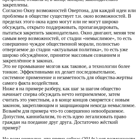
закреплены.
Согласно Окну возможностей Овертона, для каждой идеи или
проблемы в обществе существует т.н. окно возможностей. В
пределах этого окна идею могут или не могут широко
обсуждать, открыто поддерживать, пропагандировать,
пытаться закрепить законодательно. Окно двигают, меняя тем
самым веер возможностей, от стадии «немыслимое», то есть
совершенно чуждое общественной морали, полностью
отвергаемое до стадии «актуальная политика», то есть уже
широко обсуждённое, принятое массовым сознанием и
закреплённое в законах.
Это не промывание мозгов как таковое, а технологии более
тонкие. Эффективными их делает последовательное,
системное применение и незаметность для общества-жертвы
самого факта воздействия.
Ниже я на примере разберу, как шаг за шагом общество
начинает сперва обсуждать нечто неприемлемое, затем
считать это уместным, а в конце концов смиряется с новым
законом, закрепляющим и защищающим некогда немыслимое.
Возьмём для примера что-то совершенно невообразимое.
Допустим, каннибализм, то есть идею легализовать право
граждан на поедание друг друга. Достаточно жёсткий
пример?
Но всем очевидно, что прямо сейчас (2014г.) нет возможности