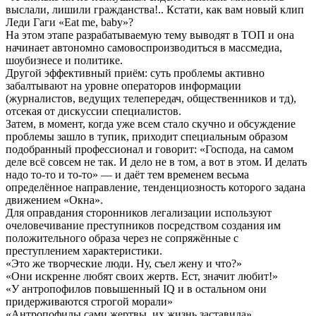
выслали, лишили гражданства!.. Кстати, как вам новый клип
Леди Гаги «Eat me, baby»?
На этом этапе разрабатываемую тему выводят в ТОП и она
начинает автономно самовоспроизводиться в массмедиа,
шоубизнесе и политике.
Другой эффективный приём: суть проблемы активно
забалтывают на уровне операторов информации
(журналистов, ведущих телепередач, общественников и тд),
отсекая от дискуссии специалистов.
Затем, в момент, когда уже всем стало скучно и обсуждение
проблемы зашло в тупик, приходит специальным образом
подобранный профессионал и говорит: «Господа, на самом
деле всё совсем не так. И дело не в том, а вот в этом. И делать
надо то-то и то-то» — и даёт тем временем весьма
определённое направление, тенденциозность которого задана
движением «Окна».
Для оправдания сторонников легализации используют
очеловечивание преступников посредством создания им
положительного образа через не сопряжённые с
преступлением характеристики.
«Это же творческие люди. Ну, съел жену и что?»
«Они искренне любят своих жертв. Ест, значит любит!»
«У антропофилов повышенный IQ и в остальном они
придерживаются строгой морали»
«Антропофилы сами жертвы, их жизнь заставила»