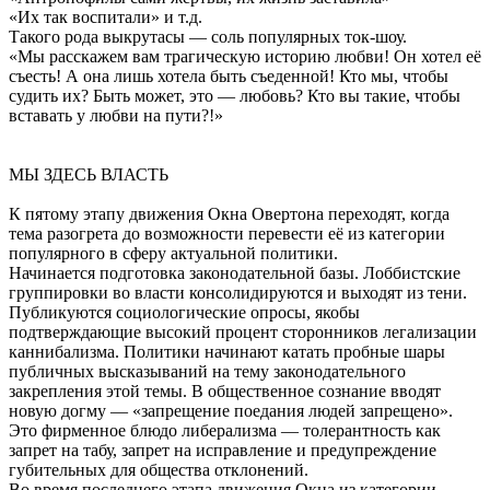
«Их так воспитали» и т.д.
Такого рода выкрутасы — соль популярных ток-шоу.
«Мы расскажем вам трагическую историю любви! Он хотел её
съесть! А она лишь хотела быть съеденной! Кто мы, чтобы
судить их? Быть может, это — любовь? Кто вы такие, чтобы
вставать у любви на пути?!»
МЫ ЗДЕСЬ ВЛАСТЬ
К пятому этапу движения Окна Овертона переходят, когда
тема разогрета до возможности перевести её из категории
популярного в сферу актуальной политики.
Начинается подготовка законодательной базы. Лоббистские
группировки во власти консолидируются и выходят из тени.
Публикуются социологические опросы, якобы
подтверждающие высокий процент сторонников легализации
каннибализма. Политики начинают катать пробные шары
публичных высказываний на тему законодательного
закрепления этой темы. В общественное сознание вводят
новую догму — «запрещение поедания людей запрещено».
Это фирменное блюдо либерализма — толерантность как
запрет на табу, запрет на исправление и предупреждение
губительных для общества отклонений.
Во время последнего этапа движения Окна из категории