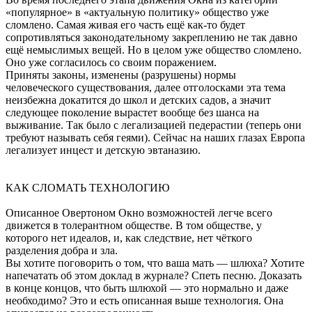
«популярное» в «актуальную политику» общество уже
сломлено. Самая живая его часть ещё как-то будет
сопротивляться законодательному закреплению не так давно
ещё немыслимых вещей. Но в целом уже общество сломлено.
Оно уже согласилось со своим поражением.
Приняты законы, изменены (разрушены) нормы
человеческого существования, далее отголосками эта тема
неизбежна докатится до школ и детских садов, а значит
следующее поколение вырастет вообще без шанса на
выживание. Так было с легализацией педерастии (теперь они
требуют называть себя геями). Сейчас на наших глазах Европа
легализует инцест и детскую эвтаназию.
КАК СЛОМАТЬ ТЕХНОЛОГИЮ
Описанное Овертоном Окно возможностей легче всего
движется в толерантном обществе. В том обществе, у
которого нет идеалов, и, как следствие, нет чёткого
разделения добра и зла.
Вы хотите поговорить о том, что ваша мать — шлюха? Хотите
напечатать об этом доклад в журнале? Спеть песню. Доказать
в конце концов, что быть шлюхой — это нормально и даже
необходимо? Это и есть описанная выше технология. Она