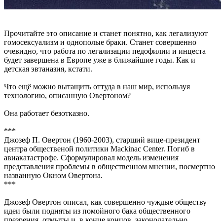
Прочитайте это описание и станет понятно, как легализуют
гомосексуализм и однополые браки. Станет совершенно
очевидно, что работа по легализации педофилии и инцеста
будет завершена в Европе уже в ближайшие годы. Как и
детская эвтаназия, кстати.
Что ещё можно вытащить оттуда в наш мир, используя
технологию, описанную Овертоном?
Она работает безотказно.
***
Джозеф П. Овертон (1960-2003), старший вице-президент
центра общественой политики Mackinac Center. Погиб в
авиакатастрофе. Сформулировал модель изменения
представления проблемы в общественном мнении, посмертно
названную Окном Овертона.
***
Джозеф Овертон описал, как совершенно чуждые обществу
идеи были подняты из помойного бака общественного
презрения, отмыты и, в конце концов, законодательно