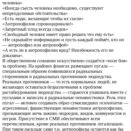
человека»
«Иногда съесть человека необходимо, существуют
непреодолимые обстоятельства»
«Есть люди, желающие чтобы их съели»
«Антропофилов спровоцировали!»
«Запретный плод всегда сладок»
«Свободный человек имеет право решать что ему есть»
«Не скрывайте информацию и пусть каждый поймёт, кто он
— антропофил или антропофоб»
«А есть ли в антропофилии вред? Неизбежность его не
доказана».
В общественном сознании искусственно создаётся «поле боя»
за проблему. На крайних флангах размещают пугала —
специальным образом появившихся радикальных
сторонников и радикальных противников людоедства.
Реальных противников — то есть нормальных людей, не
желающих оставаться безразличными к проблеме
растабиурования людоедства — стараются упаковать вместе с
пугалами и записать в радикальные ненавистники. Роль этих
пугал — активно создавать образ сумасшедших психопатов —
агрессивные, фашиствующие ненавистники антропофилии,
призывающие жечь заживо людоедов, жидов, коммунистов и
негров. Присутствие в СМИ обеспечивают всем
перечисленным, кроме реальных противников легализации.
При таком раскладе сами т.н. антропофилы остаются как бы