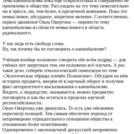
Тема каннибализма пока ещё отвратительна и совершенно не
приемлема в обществе. Рассуждать на эту тему нежелательно
ни в прессе, ни, тем более, в приличной компании. Пока это
немыслимое, абсурдное, запретное явление. Соответственно,
первое движение Окна Овертона — перевести тему
каннибализма из области немыслимого в область
радикального.
У нас ведь есть свобода слова.
Ну, так почему бы не поговорить о каннибализме?
Учёным вообще положено говорить обо всём подряд — для
учёных нет запретных тем, им положено всё изучать. А раз
такое дело, соберём этнологический симпозиум по теме
«Экзотические обряды племён Полинезии». Обсудим на нём
историю предмета, введём её в научный оборот и получим
факт авторитетного высказывания о каннибализме.
Видите, о людоедстве, оказывается, можно предметно
поговорить и как бы остаться в пределах научной
респектабельности.
Окно Овертона уже двинулось. То есть уже обозначен
пересмотр позиций. Тем самым обеспечен переход от
непримиримо отрицательного отношения общества к
отношению более позитивному.
Одновременно с околонаучной дискуссией непременно