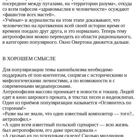
посередине между пугалами, на «территории разума», откуда
со всем пафосом «здравомыслия и человечности» осуждают
«фашистов всех мастей».
«Учёные» и журналисты на этом этапе доказывают, что
человечество на протяжении всей своей истории время от
времени поедало друг друга, и это нормально. Теперь тему
антропофилии можно переводить из области рационального,
в категорию популярного. Окно Овертона движется дальше.
В ХОРОШЕМ СМЫСЛЕ
Для популяризации темы каннибализма необходимо
поддержать её поп-контентом, сопрягая с историческими и
мифологическими личностями, а по возможности и с
современными медиаперсонами.
Антропофилия массово проникает в новости и токшоу. Людей
едят в кино широкого проката, в текстах песен и видеоклипах.
Один из приёмов популяризации называется «Оглянитесь по
сторонам!»
«Разве вы не знали, что один известный композитор — того?..
антропофил.»
«А один всем известный польский сценарист — всю жизнь
был антропофилом, его даже преследовали.»
«А сколько их по психушкам сидело! Сколько миллионов