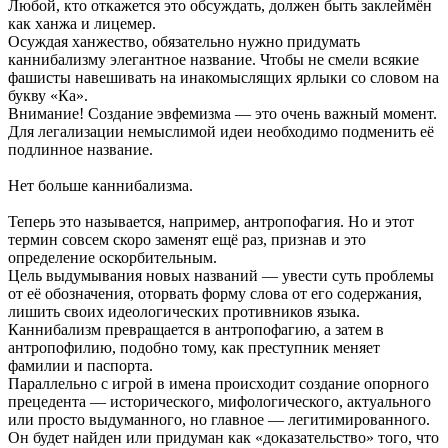
Любой, кто откажется это обсуждать, должен быть заклеймён
как ханжа и лицемер.
Осуждая ханжество, обязательно нужно придумать
каннибализму элегантное название. Чтобы не смели всякие
фашисты навешивать на инакомыслящих ярлыки со словом на
букву «Ка».
Внимание! Создание эвфемизма — это очень важный момент.
Для легализации немыслимой идеи необходимо подменить её
подлинное название.
Нет больше каннибализма.
Теперь это называется, например, антропофагия. Но и этот
термин совсем скоро заменят ещё раз, признав и это
определение оскорбительным.
Цель выдумывания новых названий — увести суть проблемы
от её обозначения, оторвать форму слова от его содержания,
лишить своих идеологических противников языка.
Каннибализм превращается в антропофагию, а затем в
антропофилию, подобно тому, как преступник меняет
фамилии и паспорта.
Параллельно с игрой в имена происходит создание опорного
прецедента — исторического, мифологического, актуального
или просто выдуманного, но главное — легитимированного.
Он будет найден или придуман как «доказательство» того, что