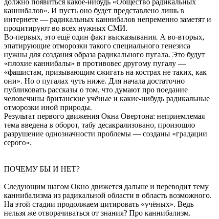
должно появиться какое-нибудь «Общество радикальных
каннибалов». И пусть оно будет представлено лишь в
интернете — радикальных каннибалов непременно заметят и
процитируют во всех нужных СМИ.
Во-первых, это ещё один факт высказывания. А во-вторых,
эпатирующие отморозки такого специального генезиса
нужны для создания образа радикального пугала. Это будут
«плохие каннибалы» в противовес другому пугалу —
«фашистам, призывающим сжигать на кострах не таких, как
они». Но о пугалах чуть ниже. Для начала достаточно
публиковать рассказы о том, что думают про поедание
человечины британские учёные и какие-нибудь радикальные
отморозки иной природы.
Результат первого движения Окна Овертона: неприемлемая
тема введена в оборот, табу десакрализовано, произошло
разрушение однозначности проблемы — созданы «градации
серого».
ПОЧЕМУ БЫ И НЕТ?
Следующим шагом Окно движется дальше и переводит тему
каннибализма из радикальной области в область возможного.
На этой стадии продолжаем цитировать «учёных». Ведь
нельзя же отворачиваться от знания? Про каннибализм.