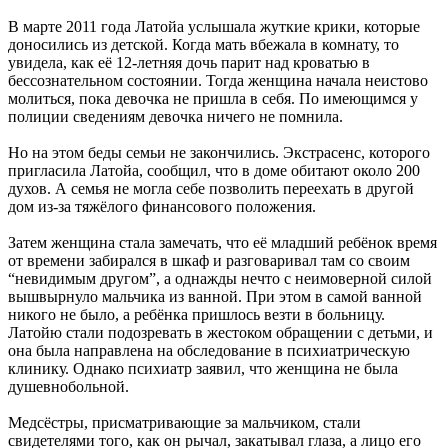
В марте 2011 года Латойа услышала жуткие крики, которые
доносились из детской. Когда мать вбежала в комнату, то
увидела, как её 12-летняя дочь парит над кроватью в
бессознательном состоянии. Тогда женщина начала неистово
молиться, пока девочка не пришла в себя. По имеющимся у
полиции сведениям девочка ничего не помнила.
Но на этом беды семьи не закончились. Экстрасенс, которого
пригласила Латойа, сообщил, что в доме обитают около 200
духов. А семья не могла себе позволить переехать в другой
дом из-за тяжёлого финансового положения.
Затем женщина стала замечать, что её младший ребёнок время
от времени забирался в шкаф и разговаривал там со своим
“невидимым другом”, а однажды нечто с неимоверной силой
вышвырнуло мальчика из ванной. При этом в самой ванной
никого не было, а ребёнка пришлось везти в больницу.
Латойю стали подозревать в жестоком обращении с детьми, и
она была направлена на обследование в психиатрическую
клинику. Однако психиатр заявил, что женщина не была
душевнобольной.
Медсёстры, присматривающие за мальчиком, стали
свидетелями того, как он рычал, закатывал глаза, а лицо его