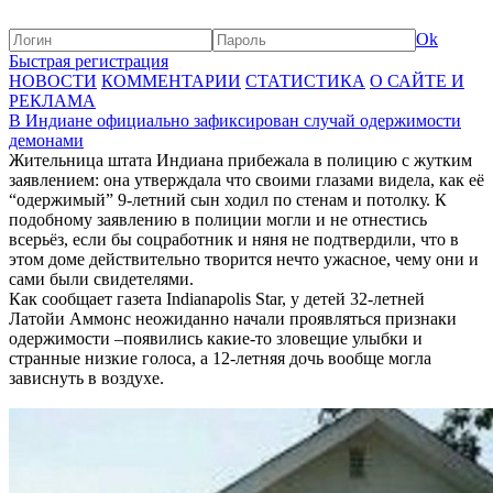
Ok
Быстрая регистрация
НОВОСТИ
КОММЕНТАРИИ
СТАТИСТИКА
О САЙТЕ И
РЕКЛАМА
В Индиане официально зафиксирован случай одержимости
демонами
Жительница штата Индиана прибежала в полицию с жутким
заявлением: она утверждала что своими глазами видела, как её
“одержимый” 9-летний сын ходил по стенам и потолку. К
подобному заявлению в полиции могли и не отнестись
всерьёз, если бы соцработник и няня не подтвердили, что в
этом доме действительно творится нечто ужасное, чему они и
сами были свидетелями.
Как сообщает газета Indianapolis Star, у детей 32-летней
Латойи Аммонс неожиданно начали проявляться признаки
одержимости –появились какие-то зловещие улыбки и
странные низкие голоса, а 12-летняя дочь вообще могла
зависнуть в воздухе.