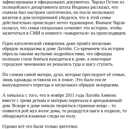
зафиксированы в официальных документах. Чарльз Остин из
полицейского департамента штата Индиана рассказал, что
сначала был настроен скептически, но после нескольких
визитов в дом потерпевшей убедился, что в этой семье
действительно происходит нечто чудовищное. Вначале Чарли
полагал, что семья специально сочиняет эти истории, чтобы
засветиться в СМИ и немного «навариться» на происходящем.
Один католический священник даже провёл несколько
обрядов экзорцизма в доме Латойи. Со временем эта история
обросла такими жуткими подробностями, что офицеры
полиции стали бояться находиться в доме, а некоторые
городские чиновники не решались туда и шагу ступить.
По словам самой матери, духи, которые преследуют её семью,
лишь однажды оставили их в покое. Это было после
вынужденного переезда и нескольких обрядов экзорцизма.
А началось с того, что в ноябре 2011 года Латойя Аммонс
вместе с тремя детьми и матерью переехала в арендованный
дом. Вскоре в доме начали твориться странные вещи – то
появится рой мух возле дома, то раздадутся шаги в подвале, то
обнаружатся влажные следы на полу.
Однако всё это были только цветочки.