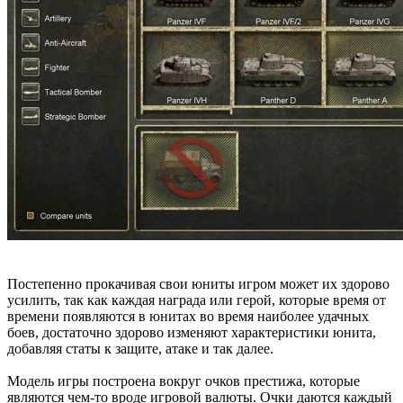
Постепенно прокачивая свои юниты игром может их здорово
усилить, так как каждая награда или герой, которые время от
времени появляются в юнитах во время наиболее удачных
боев, достаточно здорово изменяют характеристики юнита,
добавляя статы к защите, атаке и так далее.
Модель игры построена вокруг очков престижа, которые
являются чем-то вроде игровой валюты. Очки даются каждый