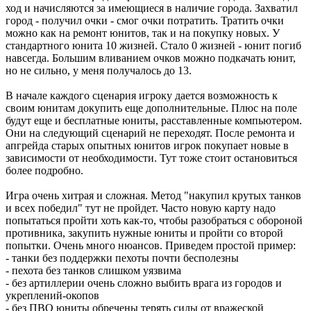
ход и начисляются за имеющиеся в наличие города. Захватил
город - получил очки - смог очки потратить. Тратить очки
можно как на ремонт юнитов, так и на покупку новых. У
стандартного юнита 10 жизней. Стало 0 жизней - юнит погиб
навсегда. Большим вливанием очков можно подкачать юнит,
но не сильно, у меня получалось до 13.
В начале каждого сценария игроку дается возможность к
своим юнитам докупить еще дополнительные. Плюс на поле
будут еще и бесплатные юниты, расставленные компьютером.
Они на следующий сценарий не переходят. После ремонта и
апгрейда старых опытных юнитов игрок покупает новые в
зависимости от необходимости. Тут тоже стоит остановиться
более подробно.
Игра очень хитрая и сложная. Метод "накупил крутых танков
и всех победил" тут не пройдет. Часто новую карту надо
попытаться пройти хоть как-то, чтобы разобраться с обороной
противника, закупить нужные юниты и пройти со второй
попытки. Очень много нюансов. Приведем простой пример:
- танки без поддержки пехоты почти бесполезны
- пехота без танков слишком уязвима
- без артиллерии очень сложно выбить врага из городов и
укреплений-окопов
- без ПВО юниты обречены терять силы от вражеской