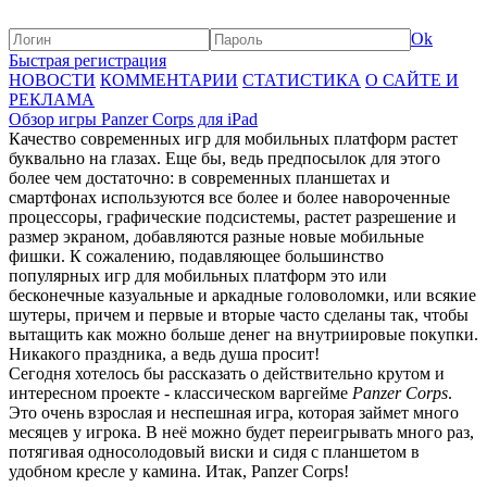
Ok
Быстрая регистрация
НОВОСТИ
КОММЕНТАРИИ
СТАТИСТИКА
О САЙТЕ И
РЕКЛАМА
Обзор игры Panzer Corps для iPad
Качество современных игр для мобильных платформ растет
буквально на глазах. Еще бы, ведь предпосылок для этого
более чем достаточно: в современных планшетах и
смартфонах используются все более и более навороченные
процессоры, графические подсистемы, растет разрешение и
размер экраном, добавляются разные новые мобильные
фишки. К сожалению, подавляющее большинство
популярных игр для мобильных платформ это или
бесконечные казуальные и аркадные головоломки, или всякие
шутеры, причем и первые и вторые часто сделаны так, чтобы
вытащить как можно больше денег на внутриировые покупки.
Никакого праздника, а ведь душа просит!
Сегодня хотелось бы рассказать о действительно крутом и
интересном проекте - классическом варгейме
Panzer Corps
.
Это очень взрослая и неспешная игра, которая займет много
месяцев у игрока. В неё можно будет переигрывать много раз,
потягивая односолодовый виски и сидя с планшетом в
удобном кресле у камина. Итак, Panzer Corps!