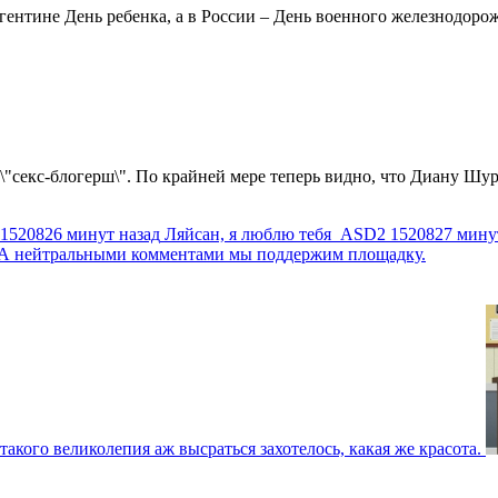
ентине День ребенка, а в России – День военного железнодорожн
 \"секс-блогерш\". По крайней мере теперь видно, что Диану Шур
1520826 минут назад
Ляйсан, я люблю тебя
ASD2
1520827 мину
г. А нейтральными комментами мы поддержим площадку.
такого великолепия аж высраться захотелось, какая же красота.