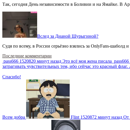
Так, сегодня День независимости в Боливии и на Ямайке. В Арг
Вслед за Дианой Шурыгиной?
Судя по всему, в России серьёзно взялись за OnlyFans-шаболд и
Последние комментарии
pass666
1520820 минут назад
Это всё моя жена писала
pass666
затрагивать чувствительных тем, ибо сейчас это красный фла
Спасибо!
Всем добра
Flint
1520872 минут назад
От 