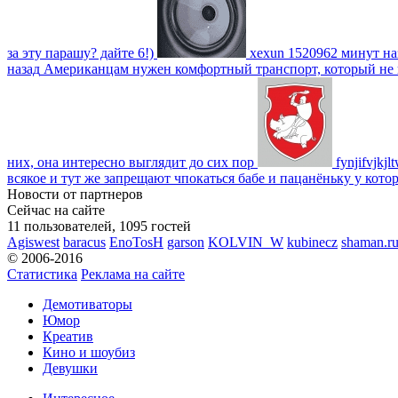
за эту парашу? дайте 6!)
xexun
1520962 минут на
назад
Американцам нужен комфортный транспорт, который не пот
них, она интересно выглядит до сих пор
fynjifvjkjl
всякое и тут же запрещают чпокаться бабе и пацанёньку у кото
Новости от партнеров
Сейчас на сайте
11 пользователей, 1095 гостей
Agiswest
baracus
EnoTosH
garson
KOLVIN_W
kubinecz
shaman.ru
© 2006-2016
Статистика
Реклама на сайте
Демотиваторы
Юмор
Креатив
Кино и шоубиз
Девушки