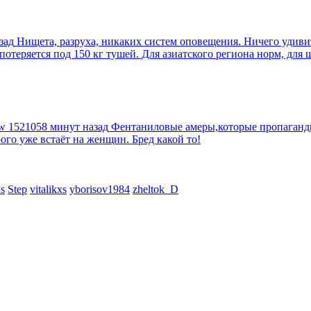
зад
Нищета, разруха, никаких систем оповещения. Ничего удив
еряется под 150 кг тушей. Для азиатского региона норм, для шт
tw
1521058 минут назад
Фентаниловые амеры,которые пропагандир
рого уже встаёт на женщин. Бред какой то!
s
Step
vitalikxs
yborisov1984
zheltok_D