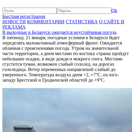
Ok
Быстрая регистрация
НОВОСТИ
КОММЕНТАРИИ
СТАТИСТИКА
О САЙТЕ И
РЕКЛАМА
В выходные в Беларуси ожидается неустойчивая погода
В пятницу, 21 января, погодные условия в Беларуси будет
определять малоактивный атмосферный фронт. Ожидается
облачная с прояснениями погода. Утром на значительной
части территории, а днем местами по востоку страны пройдут
небольшие осадки, в виде дождя и мокрого снега. Местами
сгустится туман, возможен слабый гололед, на дорогах
гололедица. Ветер переменных направлений слабый до
умеренного. Температура воздуха днем +2..+7°С, по юго-
западу Брестской и Гродненской областей до +9°С.