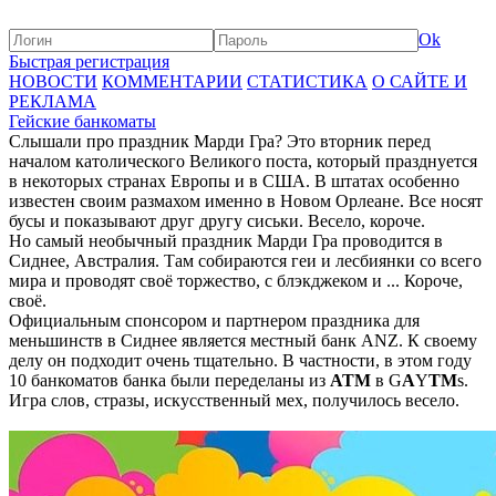
Ok
Быстрая регистрация
НОВОСТИ
КОММЕНТАРИИ
СТАТИСТИКА
О САЙТЕ И
РЕКЛАМА
Гейские банкоматы
Слышали про праздник Марди Гра? Это вторник перед
началом католического Великого поста, который празднуется
в некоторых странах Европы и в США. В штатах особенно
известен своим размахом именно в Новом Орлеане. Все носят
бусы и показывают друг другу сиськи. Весело, короче.
Но самый необычный праздник Марди Гра проводится в
Сиднее, Австралия. Там собираются геи и лесбиянки со всего
мира и проводят своё торжество, с блэкджеком и ... Короче,
своё.
Официальным спонсором и партнером праздника для
меньшинств в Сиднее является местный банк ANZ. К своему
делу он подходит очень тщательно. В частности, в этом году
10 банкоматов банка были переделаны из
ATM
в G
A
Y
TM
s.
Игра слов, стразы, искусственный мех, получилось весело.