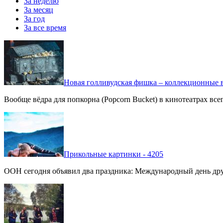
За неделю
За месяц
За год
За все время
Новая голливудская фишка – коллекционные в
Вообще вёдра для попкорна (Popcorn Bucket) в кинотеатрах вс
Прикольные картинки - 4205
ООН сегодня объявил два праздника: Международный день дру