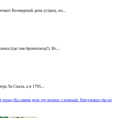
ечают Всемирный день устриц, но...
ика (где там бронепоезд?). Вс...
а Ла Скала, а в 1795...
т назад
На самом деле это вопрос сложный. Предложил бы не