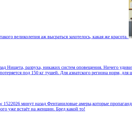
такого великолепия аж высраться захотелось, какая же красота.
зад
Нищета, разруха, никаких систем оповещения. Ничего удив
еряется под 150 кг тушей. Для азиатского региона норм, для шт
tw
1522026 минут назад
Фентаниловые амеры,которые пропагандир
рого уже встаёт на женщин. Бред какой то!