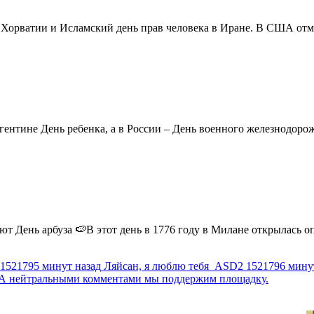
в Хорватии и Исламский день прав человека в Иране. В США отм
ентине День ребенка, а в России – День военного железнодорожн
 День арбуза 🍉В этот день в 1776 году в Милане открылась опер
1521795 минут назад
Ляйсан, я люблю тебя
ASD2
1521796 мину
г. А нейтральными комментами мы поддержим площадку.