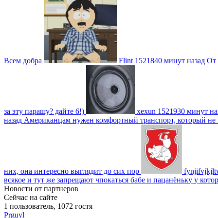
Всем добра
Flint
1521840 минут назад
От 
за эту парашу? дайте 6!)
xexun
1521930 минут на
назад
Американцам нужен комфортный транспорт, который не пот
них, она интересно выглядит до сих пор
fynjifvjkjl
всякое и тут же запрещают чпокаться бабе и пацанёньку у кото
Новости от партнеров
Сейчас на сайте
1 пользователь, 1072 гостя
Prguyl