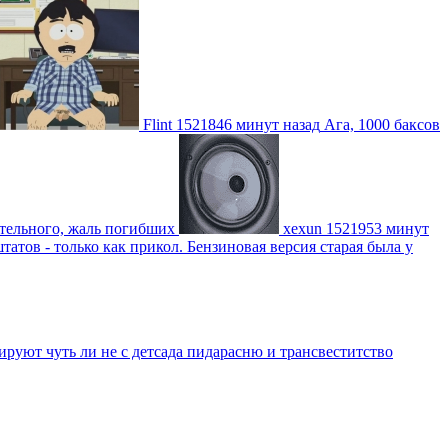
Flint
1521846 минут назад
Ага, 1000 баксов
ительного, жаль погибших
xexun
1521953 минут
атов - только как прикол. Бензиновая версия старая была у
уют чуть ли не с детсада пидарасню и трансвеститство