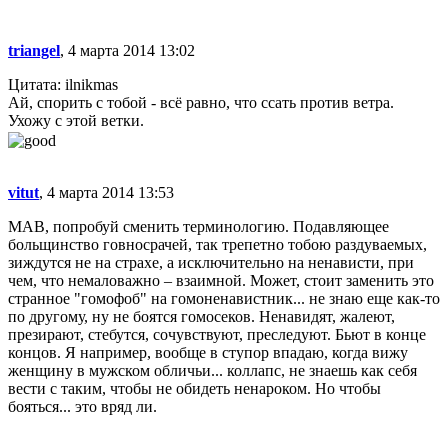
triangel
, 4 марта 2014 13:02
Цитата: ilnikmas
Ай, спорить с тобой - всё равно, что ссать против ветра.
Ухожу с этой ветки.
vitut
, 4 марта 2014 13:53
МАВ, попробуй сменить терминологию. Подавляющее
больщинство говносрачей, так трепетно тобою раздуваемых,
зиждутся не на страхе, а исключительно на ненависти, при
чем, что немаловажно – взаимной. Может, стоит заменить это
странное "гомофоб" на гомоненавистник... не знаю еще как-то
по другому, ну не боятся гомосеков. Ненавидят, жалеют,
презирают, стебутся, сочувствуют, преследуют. Бьют в конце
концов. Я например, вообще в ступор впадаю, когда вижу
женщину в мужском обличьи... коллапс, не знаешь как себя
вести с таким, чтобы не обидеть ненароком. Но чтобы
бояться... это вряд ли.