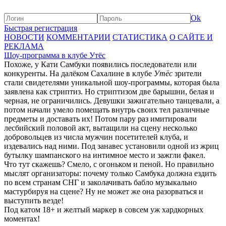
Ok
Быстрая регистрация
НОВОСТИ
КОММЕНТАРИИ
СТАТИСТИКА
О САЙТЕ И
РЕКЛАМА
Шоу-программа в клубе Утёс
Похоже, у Кати Самбуки появились последователи или
конкуренты. На далёком Сахалине в клубе
Утёс
зрители
стали свидетелями уникальной шоу-программы, которая была
заявлена как стриптиз. Но стриптизом две барышни, белая и
черная, не ограничились. Девушки зажигательно танцевали, а
потом начали умело помещать внутрь своих тел различные
предметы и доставать их! Потом пару раз имитировали
лесбийский половой акт, вытащили на сцену несколько
добровольцев из числа мужчин посетителей клуба, и
издевались над ними. Под занавес установили одной из жриц
бутылку шампанского на интимное место и зажгли факел.
Что тут скажешь? Смело, с огоньком и пеной. Но правильно
мыслят организаторы: почему только Самбука должна ездить
по всем странам СНГ и заколачивать бабло музыкально
мастурбируя на сцене? Ну не может же она разорваться и
выступить везде!
Под катом 18+ и желтый маркер в совсем уж хардкорных
моментах!