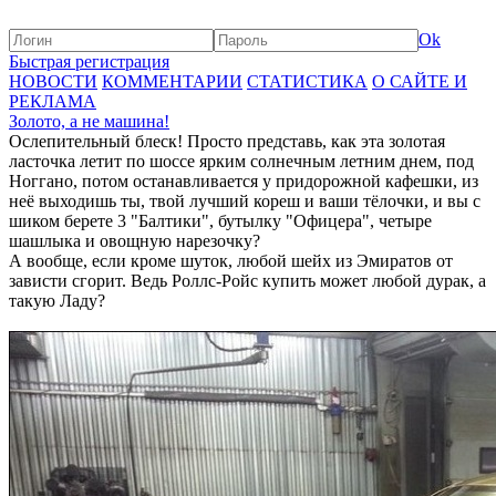
Ok
Быстрая регистрация
НОВОСТИ
КОММЕНТАРИИ
СТАТИСТИКА
О САЙТЕ И
РЕКЛАМА
Золото, а не машина!
Ослепительный блеск! Просто представь, как эта золотая
ласточка летит по шоссе ярким солнечным летним днем, под
Ноггано, потом останавливается у придорожной кафешки, из
неё выходишь ты, твой лучший кореш и ваши тёлочки, и вы с
шиком берете 3 "Балтики", бутылку "Офицера", четыре
шашлыка и овощную нарезочку?
А вообще, если кроме шуток, любой шейх из Эмиратов от
зависти сгорит. Ведь Роллс-Ройс купить может любой дурак, а
такую Ладу?