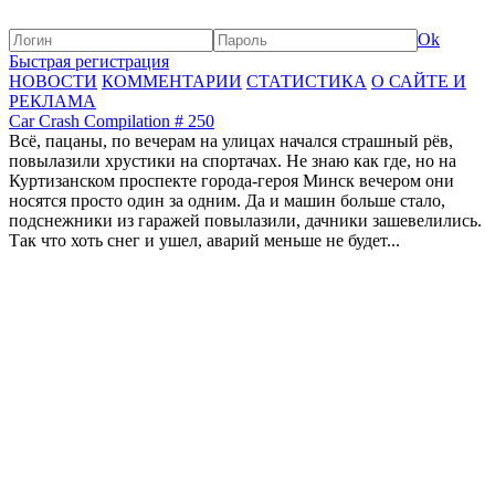
Ok
Быстрая регистрация
НОВОСТИ
КОММЕНТАРИИ
СТАТИСТИКА
О САЙТЕ И
РЕКЛАМА
Car Crash Compilation # 250
Всё, пацаны, по вечерам на улицах начался страшный рёв,
повылазили хрустики на спортачах. Не знаю как где, но на
Куртизанском проспекте города-героя Минск вечером они
носятся просто один за одним. Да и машин больше стало,
подснежники из гаражей повылазили, дачники зашевелились.
Так что хоть снег и ушел, аварий меньше не будет...