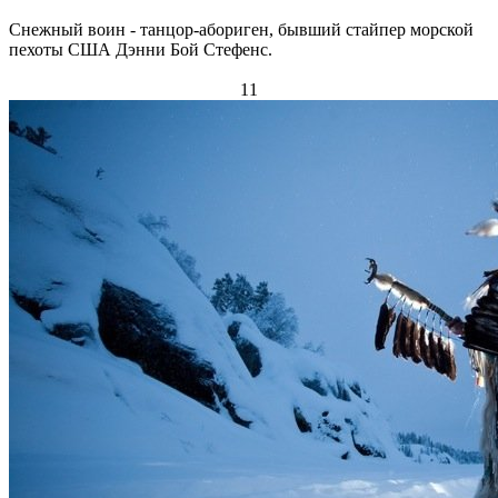
Снежный воин - танцор-абориген, бывший стайпер морской
пехоты США Дэнни Бой Стефенс.
11