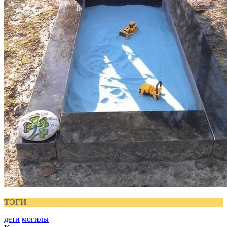
ТЭГИ
дети
могилы