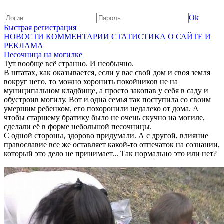
Ok
Быстрая регистрация
НОВОСТИ
КОММЕНТАРИИ
СТАТИСТИКА
О САЙТЕ И
РЕКЛАМА
Песочница на могилке
Тут вообще всё странно. И необычно.
В штатах, как оказывается, если у вас свой дом и своя земля
вокруг него, то можно хоронить покойников не на
муниципальном кладбище, а просто закопав у себя в саду и
обустроив могилу. Вот и одна семья так поступила со своим
умершим ребенком, его похоронили недалеко от дома. А
чтобы старшему братику было не очень скучно на могиле,
сделали её в форме небольшой песочницы.
С одной стороны, здорово придумали. А с другой, влияние
православие все же оставляет какой-то отпечаток на сознании,
который это дело не принимает... Так нормально это или нет?