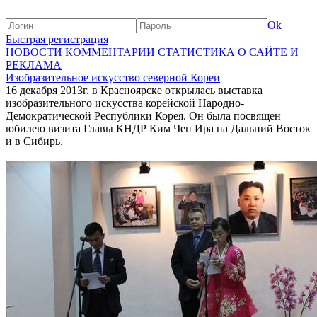
Ok
Быстрая регистрация
НОВОСТИ
КОММЕНТАРИИ
СТАТИСТИКА
О САЙТЕ И
РЕКЛАМА
Изобразительное искусство северной Кореи
16 декабря 2013г. в Красноярске открылась выставка
изобразительного искусства корейской Народно-
Демократической Республики Корея. Он была посвящен
юбилею визита Главы КНДР Ким Чен Ира на Дальний Восток
и в Сибирь.