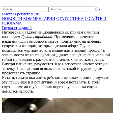
Ok
Быстрая регистрация
НОВОСТИ
КОММЕНТАРИИ
СТАТИСТИКА
О САЙТЕ И
РЕКЛАМА
Груша страданий
Интересный гаджет из Средневековья, причем с милым
названием
Груша страданий.
Применялся в качестве
наказания для гомосексуалистов, пойманных на изменах
супругах и женщин, которые сделали аборт. Груша
помещалась жертвам во влагалище или в задний проход ( в
зависимости от конфигурации ), далее вращение специальной
гайки приводило к раскрытию стальных лепестков груши.
Внутри пациента, разумеется. Края лепестков имеют острую
заточку. Последствия использования такой игрушки даже
представлять страшно.
Кстати, палачи оказались ребятами веселыми, они придумали
эту грушу еще и в рот лгунам и ворам вставлять. В этом
случае помимо глубочайших порезов у человека еще и
ломалась челюсть.