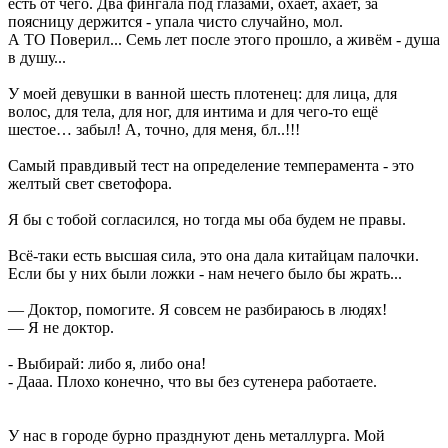
есть от чего. Два фингала под глазами, охает, ахает, за
поясницу держится - упала чисто случайно, мол.
А ТО Поверил... Семь лет после этого прошло, а живём - душа
в душу...
У моей девушки в ванной шесть плотенец: для лица, для
волос, для тела, для ног, для интима и для чего-то ещё
шестое… забыл! А, точно, для меня, бл..!!!
Самый правдивый тест на определение темперамента - это
желтый свет светофора.
Я бы с тобой согласился, но тогда мы оба будем не правы.
Всё-таки есть высшая сила, это она дала китайцам палочки.
Если бы у них были ложки - нам нечего было бы жрать...
— Доктор, помогите. Я совсем не разбираюсь в людях!
— Я не доктор.
- Выбирай: либо я, либо она!
- Дааа. Плохо конечно, что вы без сутенера работаете.
У нас в городе бурно празднуют день металлурга. Мой