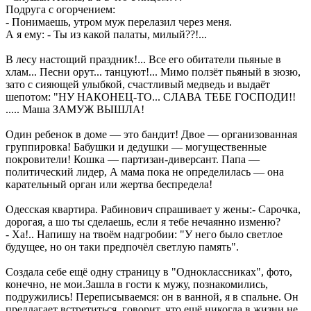
Подруга с огорчением:
- Понимаешь, утром муж перелазил через меня.
А я ему: - Ты из какой палаты, милый??!...
В лесу настощий праздник!... Все его обитатели пьяные в
хлам... Песни орут... танцуют!... Мимо ползёт пьяный в зюзю,
зато с сияющей улыбкой, счастливый медведь и выдаёт
шепотом: "НУ НАКОНЕЦ-ТО... СЛАВА ТЕБЕ ГОСПОДИ!!
..... Маша ЗАМУЖ ВЫШЛА!
Один ребенок в доме — это бандит! Двое — организованная
группировка! Бабушки и дедушки — могущественные
покровители! Кошка — партизан-диверсант. Папа —
политический лидер, А мама пока не определилась — она
карательный орган или жертва беспредела!
Одесская квартира. Рабинович спрашивает у жены:- Сарочка,
дорогая, а шо ты сделаешь, если я тебе нечаянно изменю?
- Ха!.. Напишу на твоём надгробии: "У него было светлое
будущее, но он таки предпочёл светлую память".
Создала себе ещё одну страницу в "Одноклассниках", фото,
конечно, не мои.Зашла в гости к мужу, познакомились,
подружились! Переписываемся: он в ванной, я в спальне. Он
предлагает встретиться, говорит, что ещё никогда в жизни не