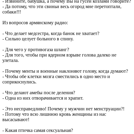
- Извините, бабушка, а почему Вы на гусей козлами говорите?
- Да потому, что эти свиньи весь огород мне перетоптали,
собаки!!!
Из вопросов армянскому радио:
- Что делает медсестра, когда банок не хватает?
- Сильно целует больного в спину.
- Для чего у противогаза шланг?
- Для того, чтобы при ядерном взрыве голова далеко не
улетала.
- Почему менты и военные наклоняют голову, когда думают?
- Чтобы обе клетки мозга сместились в одно место и
соприкоснулись.
- Что делают амебы после деления?
- Одна из них отворачивается и храпит.
- Это несправедливо! Почему у мужчин нет менструации?!
- Потому что всю лишнюю кровь женщины из нас
высасывают!
- Какая птичка самая ceкcуальная?