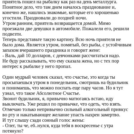
приятель пошел на рыбалку как раз на день металлурга.
Понятное дело, что там днем началось празднование и,
конечно же, нашлись знакомые, которые его хорошенько
угостили. Праздновали до поздней ночи.
Утром ранним, приятель возвращается домой. Мимо
проезжали две девушки в автомобиле. Пожалели его, решили
подвезти.
Теперь представьте такую картину. Всю ночь приятеля не
было дома. Является утром, помятый, без рыбы, с устойчивым
запахом вчерашнего праздника и говорит жене:
- Валь, дай 10 долларов, с девчонками рассчитаться надо.
Не буду рассказывать, что ему сказала жена, но с тех пор
интерес к рыбалке у него пропал.
Один мудрый человек сказал, что счастье, это когда ты
просыпаешься утром в понедельник, смотришь на будильник
и понимаешь, что можно поспать еще пару часов. Но я тут
узнал, что такое Абсолютное Счастье.
Звонит будильник, я, привычно матюгаясь встаю, иду
выключать. Уже решил по привычке, что одеть, что взять.
Отмечаю только непривычно сильный алкогольный привкус
во рту и накатывающее желание упасть наxpен замертво.
И тут слышу сзади сонный голос жены:
- Олег, ты че, еб..нулся, куда тебя в воскресенье с утра
потянуло?