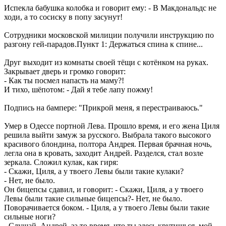
Испекла бабушка колобка и говорит ему: - В Макдональдс не
ходи, а то сосиску в попу засунут!
Сотрудники московской милиции получили инструкцию по
разгону гей-парадов.Пункт 1: Держаться спина к спине...
Друг выходит из комнаты своей тёщи с котёнком на руках.
Закрывает дверь и громко говорит:
- Как ты посмел напасть на маму?!
И тихо, шёпотом: - Дай я тебе лапу пожму!
Подпись на бампере: "Прикрой меня, я перестраиваюсь."
Умер в Одессе портной Лева. Прошло время, и его жена Циля
решила выйти замуж за русского. Выбрала такого высокого
красивого блондина, полтора Андрея. Первая брачная ночь,
легла она в кровать, заходит Андрей. Разделся, стал возле
зеркала. Сложил кулак, как гиря:
- Скажи, Циля, а у твоего Левы были такие кулаки?
- Нет, не было.
Он бицепсы сдавил, и говорит: - Скажи, Циля, а у твоего
Левы были такие сильные бицепсы?- Нет, не было.
Поворачивается боком. - Циля, а у твоего Левы были такие
сильные ноги?
- Слушай, Андрей, за то время, что ты здесь крутишься, мой