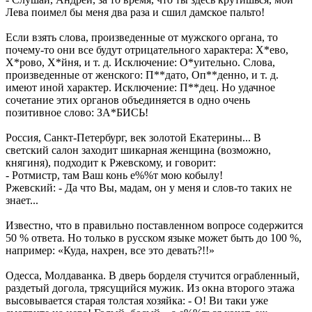
Лева поимел бы меня два раза и сшил дамское пальто!
Если взять слова, произведенные от мужского органа, то
почему-то они все будут отрицательного характера: Х*ево,
Х*рово, Х*йня, и т. д. Исключение: О*уительно. Слова,
произведенные от женского: П**дато, Оп**денно, и т. д.
имеют иной характер. Исключение: П**дец. Но удачное
сочетание этих органов объединяется в одно очень
позитивное слово: ЗА*БИСЬ!
Россия, Санкт-Петербург, век золотой Екатерины... В
светский салон заходит шикарная женщина (возможно,
княгиня), подходит к Ржевскому, и говорит:
- Ротмистр, там Ваш конь е%%т мою кобылу!
Ржевский: - Да что Вы, мадам, он у меня и слов-то таких не
знает...
Известно, что в правильно поставленном вопросе содержится
50 % ответа. Но только в русском языке может быть до 100 %,
например: «Куда, нахрен, все это девать?!!»
Одесса, Молдаванка. В дверь борделя стучится ограбленный,
раздетый догола, трясущийся мужик. Из окна второго этажа
высовывается старая толстая хозяйка: - О! Ви таки уже