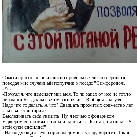
Самый оригинальный способ проверки женской верности
поведал мне случайный попутчик в поезде "Симферополь
-Уфа"...
-Почуял я, что изменяет мне моя. То ли запах от неё не тот,то
ли глазки Бл..дским светом загорелись. В общем - загуляла.
Надо что то делать. А что? Двадцать прожитых совместно лет
- на свалку истории?
Выслеживать-себя унизить. Ну, я ночью с фонариком
маркером ей пониже спины и написал - "Братан, ты попал. У
этой суки-сифилис!"
"На следующий вечер пришла домой - морду воротит. Так и