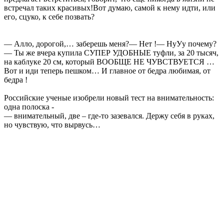
встречал таких красивых!Вот думаю, самой к нему идти, или
его, сцуко, к себе позвать?
— Алло, дорогой,… заберешь меня?— Нет !— НуУу почему?
— Ты же вчера купила СУПЕР УДОБНЫЕ туфли, за 20 тысяч,
на каблуке 20 см, который ВООБЩЕ НЕ ЧУВСТВУЕТСЯ …
Вот и иди теперь пешком… И главное от бедра любимая, от
бедра !
Российские ученые изобрели новый тест на внимательность:
одна полоска -
— внимательный, две – где-то зазевался. Держу себя в руках,
но чувствую, что вырвусь…