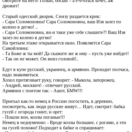
смотрите на него! Голый, босый – а е%%ться хочет, аж
дрожит!
Старый одесский дворик. Снизу раздается крик:
- Сара Соломоновна! Сара Соломоновна, ваш Изя залез по
колено в дегмо! ..
- Сара Соломоновна, ви-и таки уже себе слышите?! Ваш Изя
залез по колено в дегмо!
На третьем этаже открывается окно. Появляется Сара
Самойловна:
- Та Боже ж ты мой! Да скажите же ж иму – пусть уже вийдет!
- Так он не может. Он вниз головой!..
Едут в купе русский, украинец, и армянин. Проходит полчаса,
надо знакомиться.
Хохол протягивает руку, говорит: - Мыкола, запорожец.
- Андрей, москвич! - отвечает русский.
Армянин с понтом так: - Ашот, БМW!!!
Приехал как-то немец в Россию погостить, в деревню,
посмотреть, как люди русские живут… Идет, смотрит: бабка
гусей с огорода гонит, и орет:
- Пошли вон, козлы поганые!!!
Немец в недоумении: - Вроде козлы большие, с рогами, а эти
на гусей похожи! Подходит к бабке и спрашивает: