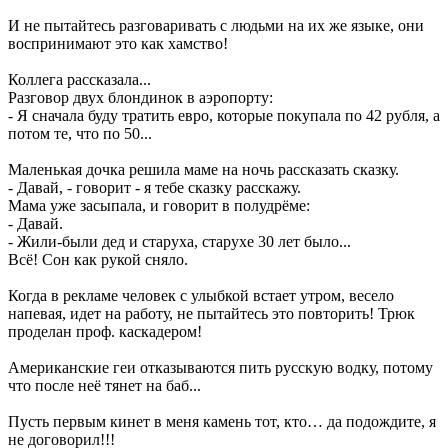
И не пытайтесь разговаривать с людьми на их же языке, они
воспринимают это как хамство!
Коллега рассказала...
Разговор двух блондинок в аэропорту:
- Я сначала буду тратить евро, которые покупала по 42 рубля, а
потом те, что по 50...
Маленькая дочка решила маме на ночь рассказать сказку.
- Давай, - говорит - я тебе сказку расскажу.
Мама уже засыпала, и говорит в полудрёме:
- Давай.
- Жили-были дед и старуха, старухе 30 лет было...
Всё! Сон как рукой сняло.
Когда в рекламе человек с улыбкой встает утром, весело
напевая, идет на работу, не пытайтесь это повторить! Трюк
проделан проф. каскадером!
Американские геи отказываются пить русскую водку, потому
что после неё тянет на баб...
Пусть первым кинет в меня камень тот, кто… да подождите, я
не договорил!!!