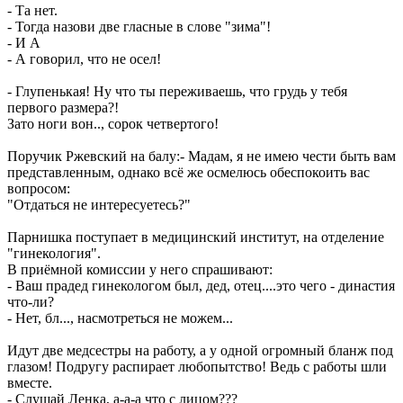
- Та нет.
- Тогда назови две гласные в слове "зима"!
- И А
- А говорил, что не осел!
- Глупенькая! Ну что ты переживаешь, что грудь у тебя
первого размера?!
Зато ноги вон.., сорок четвертого!
Поручик Ржевский на балу:- Мадам, я не имею чести быть вам
представленным, однако всё же осмелюсь обеспокоить вас
вопросом:
"Отдаться не интересуетесь?"
Парнишка поступает в медицинский институт, на отделение
"гинекология".
В приёмной комиссии у него спрашивают:
- Ваш прадед гинекологом был, дед, отец....это чего - династия
что-ли?
- Нет, бл..., насмотреться не можем...
Идут две медсестры на работу, а у одной огромный бланж под
глазом! Подругу распирает любопытство! Ведь с работы шли
вместе.
- Слушай Ленка, а-а-а что с лицом???