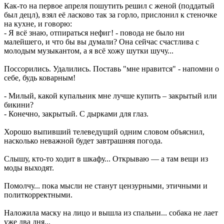
Как-то на первое апреля пошутить решил с женой (поддатый
был децл), взял её ласково так за горло, прислонил к стеночке
на кухне, и говорю:
- Я всё знаю, отпираться нефиг! - повода не было ни
малейшего, и что бы вы думали? Она сейчас счастлива с
молодым музыкантом, а я всё хожу шутки шучу...
Поссорились. Удалились. Поставь "мне нравится" - напомни о
себе, будь коварным!
- Милый, какой купальник мне лучше купить – закрытый или
бикини?
- Конечно, закрытый. С дырками для глаз.
Хорошо выпивший телеведущий одним словом объяснил,
насколько неважной будет завтрашняя погода.
Слышу, кто-то ходит в шкафу... Открываю — а там вещи из
моды выходят.
Помолчу... пока мысли не станут цензурными, этичными и
политкорректными.
Наложила маску на лицо и вышла из спальни... собака не лает
уже два дня...