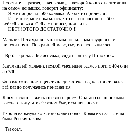
Посетитель, разглядывая рюмку, в которой коньяк налит лишь
на самом донышке, говорит официанту:
— Я же попросил: 500 коньяка. А вы что принесли?
— Извините, мне показалось, что вы попросили на 500
рублей коньяка. Сейчас принесу пол литра.
— НЕТ!!! ЭТОГО ДОСТАТОЧНО!!!
Мальчик Петя ударил молотком по пальцам трудовика и
получил пять. По крайней мере, ему так послышалось.
- Ври! - кричала Белоснежка, сидя на лице у Пинокио...
Задумчивый мальчик пемзой уменьшил размер ноги с 40-го на
35-ый.
Физрук хотел потанцевать на дискотеке, но, как ни старался,
всё равно получались приседания.
Люся расхотела жить со свои парнем. Она морально не была
готова к тому, что её феном будут сушить носки.
Европа каркнула во все воронье горло - Крым выпал - с ним
была Россия такова.
- Ты осел.