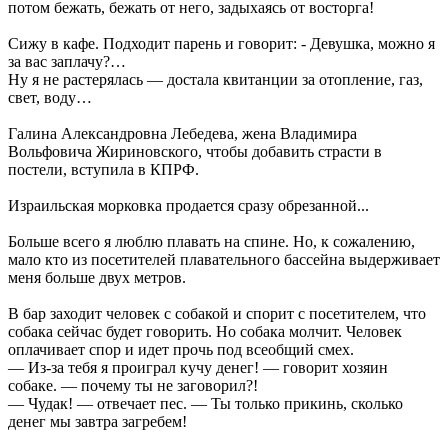
потом бежать, бежать от него, задыхаясь от восторга!
Сижу в кафе. Подходит парень и говорит: - Девушка, можно я
за вас заплачу?…
Ну я не растерялась — достала квитанции за отопление, газ,
свет, воду…
Галина Александровна Лебедева, жена Владимира
Вольфовича Жириновского, чтобы добавить страсти в
постели, вступила в КПРФ.
Израильская морковка продается сразу обрезанной...
Больше всего я люблю плавать на спине. Но, к сожалению,
мало кто из посетителей плавательного бассейна выдерживает
меня больше двух метров.
В бар заходит человек с собакой и спорит с посетителем, что
собака сейчас будет говорить. Но собака молчит. Человек
оплачивает спор и идет прочь под всеобщий смех.
— Из-за тебя я проиграл кучу денег! — говорит хозяин
собаке. — почему ты не заговорил?!
— Чудак! — отвечает пес. — Ты только прикинь, сколько
денег мы завтра загребем!