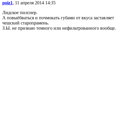
poiz1
, 11 апреля 2014 14:35
Лидское пилснер.
А повыёбваться и почмокать губами от вкуса заставляет
чешский старопрамень.
З.Ы. не признаю темного или нефильтрованного вообще.