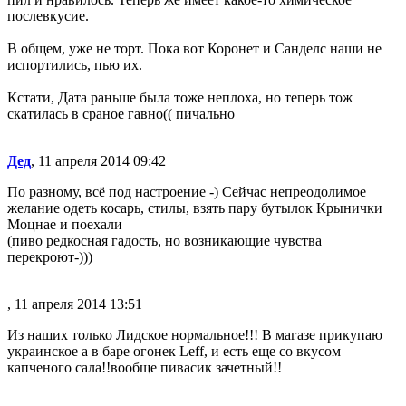
послевкусие.
В общем, уже не торт. Пока вот Коронет и Санделс наши не
испортились, пью их.
Кстати, Дата раньше была тоже неплоха, но теперь тож
скатилась в сраное гавно(( пичально
Дед
, 11 апреля 2014 09:42
По разному, всё под настроение -) Сейчас непреодолимое
желание одеть косарь, стилы, взять пару бутылок Крынички
Моцнае и поехали
(пиво редкосная гадость, но возникающие чувства
перекроют-)))
, 11 апреля 2014 13:51
Из наших только Лидское нормальное!!! В магазе прикупаю
украинское а в баре огонек Leff, и есть еще со вкусом
капченого сала!!вообще пивасик зачетный!!