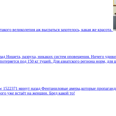
такого великолепия аж высраться захотелось, какая же красота.
зад
Нищета, разруха, никаких систем оповещения. Ничего удив
еряется под 150 кг тушей. Для азиатского региона норм, для шт
tw
1522371 минут назад
Фентаниловые амеры,которые пропагандир
рого уже встаёт на женщин. Бред какой то!