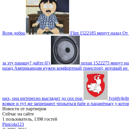
Всем добра
Flint
1522185 минут назад
От 
за эту парашу? дайте 6!)
xexun
1522275 минут на
назад
Американцам нужен комфортный транспорт, который не пот
них, она интересно выглядит до сих пор
fynjifvjkjl
всякое и тут же запрещают чпокаться бабе и пацанёньку у кото
Новости от партнеров
Сейчас на сайте
1 пользователь, 1398 гостей
Pipicola123