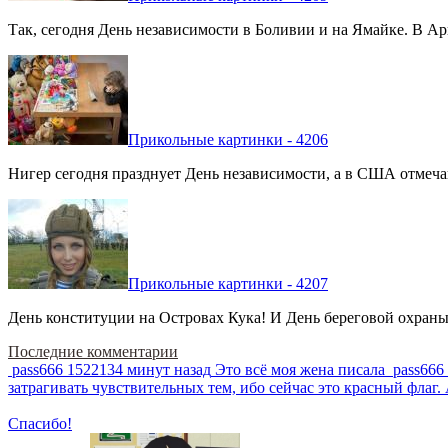
Так, сегодня День независимости в Боливии и на Ямайке. В Арг
Прикольные картинки - 4206
Нигер сегодня празднует День независимости, а в США отмечают
Прикольные картинки - 4207
День конституции на Островах Кука! И День береговой охраны 
Последние комментарии
pass666
1522134 минут назад
Это всё моя жена писала
pass666
затрагивать чувствительных тем, ибо сейчас это красный фла
Спасибо!