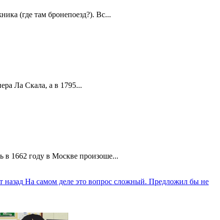
ика (где там бронепоезд?). Вс...
а Ла Скала, а в 1795...
 в 1662 году в Москве произоше...
т назад
На самом деле это вопрос сложный. Предложил бы не