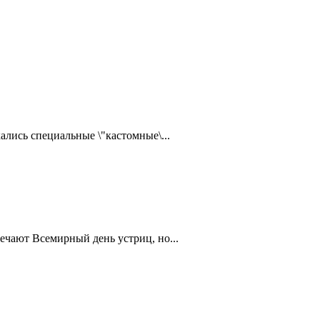
ались специальные \"кастомные\...
ечают Всемирный день устриц, но...