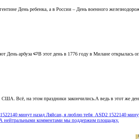
ентине День ребенка, а в России – День военного железнодорожн
 День арбуза 🍉В этот день в 1776 году в Милане открылась опер
США. Всё, на этом праздники закончились.А ведь в этот же день
1522140 минут назад
Ляйсан, я люблю тебя
ASD2
1522140 мину
г. А нейтральными комментами мы поддержим площадку.