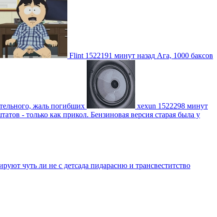
Flint
1522191 минут назад
Ага, 1000 баксов
ительного, жаль погибших
xexun
1522298 минут
атов - только как прикол. Бензиновая версия старая была у
уют чуть ли не с детсада пидарасню и трансвеститство