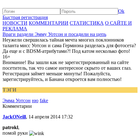
Ok
Быстрая регистрация
НОВОСТИ
КОММЕНТАРИИ
СТАТИСТИКА
О САЙТЕ И
РЕКЛАМА
Враги раздели Эмму Уотсон и посадили на цепь
Неужели свершилась тайная мечта многих поклонников
таланта мисс Уотсон и сама Гермиона разделась для фотосета?
Да еще и с BDSМ-атрибутами?! Под катом несколько фото!
16+
Внимание! Вы зашли как не зарегистрированный на сайте
посетитель, так что самое интересное скрыто от ваших глаз.
Регистрация займет меньше минуты! Пожалуйста,
зарегистрируйтесь, и Банана откроется вам полностью!
ТЭГИ
Эмма Уотсон
ню
fake
Комментарии
JackONeill
, 14 апреля 2014 17:32
patrokl
,
помой руки