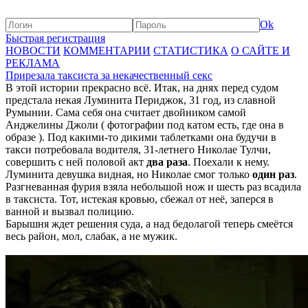
Ok
Быстрая регистрация
НОВОСТИ
КОММЕНТАРИИ
СТАТИСТИКА
О САЙТЕ И
РЕКЛАМА
Прирезала таксиста за некачественный секс
В этой истории прекрасно всё. Итак, на днях перед судом
предстала некая Луминита Периджок, 31 год, из славной
Румынии. Сама себя она считает двойником самой
Анджелины Джоли ( фотографии под катом есть, где она в
образе ). Под какими-то дикими таблетками она будучи в
такси потребовала водителя, 31-летнего Николае Тулчи,
совершить с ней половой акт
два раза
. Поехали к нему.
Луминита девушка видная, но Николае смог только
один раз
.
Разгневанная фурия взяла небольшой нож и шесть раз всадила
в таксиста. Тот, истекая кровью, сбежал от неё, заперся в
ванной и вызвал полицию.
Барышня ждет решения суда, а над бедолагой теперь смеётся
весь район, мол, слабак, а не мужик.