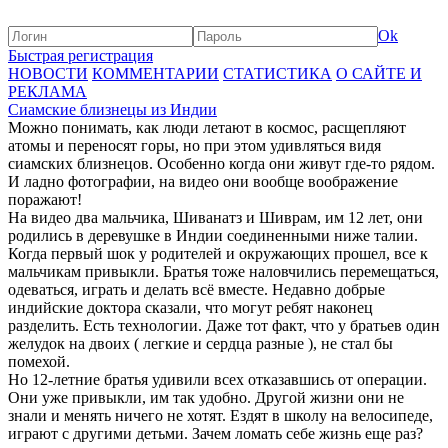
Ok
Быстрая регистрация
НОВОСТИ
КОММЕНТАРИИ
СТАТИСТИКА
О САЙТЕ И
РЕКЛАМА
Сиамские близнецы из Индии
Можно понимать, как люди летают в космос, расщепляют
атомы и переносят горы, но при этом удивляться видя
сиамских близнецов. Особенно когда они живут где-то рядом.
И ладно фотографии, на видео они вообще воображение
поражают!
На видео два мальчика, Шиванатз и Шиврам, им 12 лет, они
родились в деревушке в Индии соединенными ниже талии.
Когда первый шок у родителей и окружающих прошел, все к
мальчикам привыкли. Братья тоже наловчились перемещаться,
одеваться, играть и делать всё вместе. Недавно добрые
индийские доктора сказали, что могут ребят наконец
разделить. Есть технологии. Даже тот факт, что у братьев один
желудок на двоих ( легкие и сердца разные ), не стал бы
помехой.
Но 12-летние братья удивили всех отказавшись от операции.
Они уже привыкли, им так удобно. Другой жизни они не
знали и менять ничего не хотят. Ездят в школу на велосипеде,
играют с другими детьми. Зачем ломать себе жизнь еще раз?