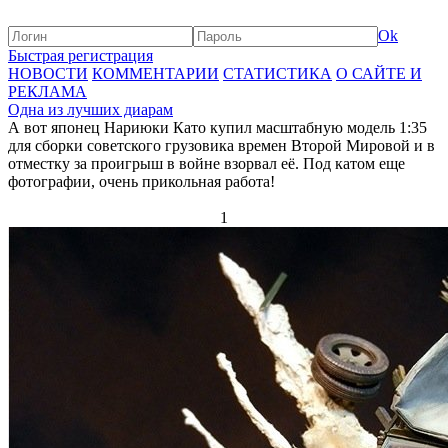
Ok
Быстрая регистрация
НОВОСТИ
КОММЕНТАРИИ
СТАТИСТИКА
О САЙТЕ И
РЕКЛАМА
Одна из лучших диарам
А вот японец Нариюки Като купил масштабную модель 1:35
для сборки советского грузовика времен Второй Мировой и в
отместку за проигрыш в войне взорвал её. Под катом еще
фотографии, очень прикольная работа!
1