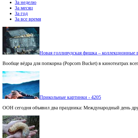
За неделю
За месяц
За год
За все время
Новая голливудская фишка – коллекционные в
Вообще вёдра для попкорна (Popcorn Bucket) в кинотеатрах вс
Прикольные картинки - 4205
ООН сегодня объявил два праздника: Международный день дру