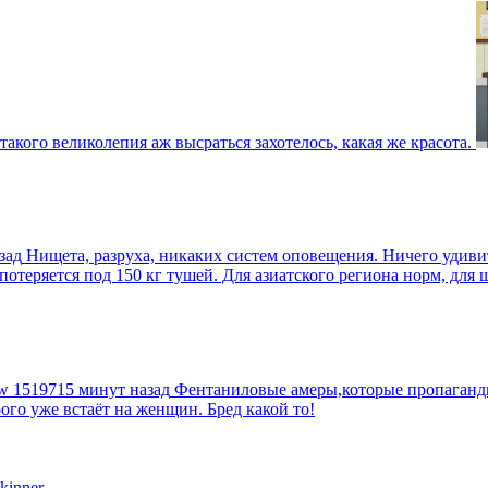
такого великолепия аж высраться захотелось, какая же красота.
зад
Нищета, разруха, никаких систем оповещения. Ничего удив
еряется под 150 кг тушей. Для азиатского региона норм, для шт
tw
1519715 минут назад
Фентаниловые амеры,которые пропагандир
рого уже встаёт на женщин. Бред какой то!
kinner