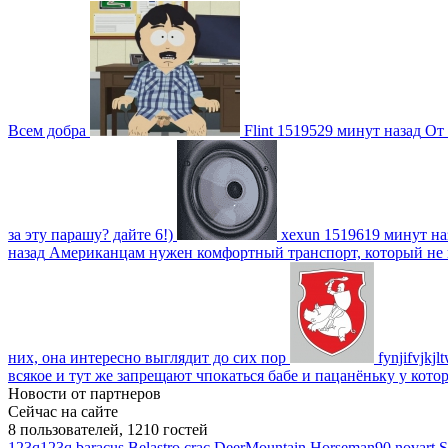
Всем добра
Flint
1519529 минут назад
От 
за эту парашу? дайте 6!)
xexun
1519619 минут на
назад
Американцам нужен комфортный транспорт, который не пот
них, она интересно выглядит до сих пор
fynjifvjkjl
всякое и тут же запрещают чпокаться бабе и пацанёньку у кото
Новости от партнеров
Сейчас на сайте
8 пользователей, 1210 гостей
123q123q
baracus
Belastro
crac
DeerMountain
Horseman90
novart
S