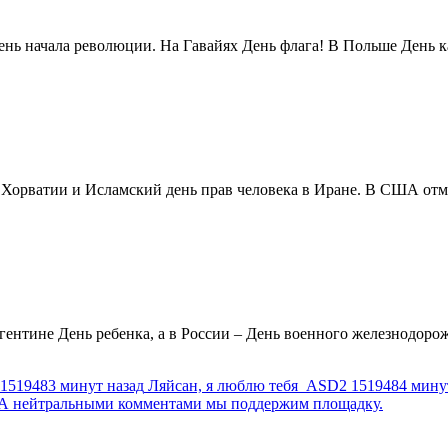
нь начала революции. На Гавайях День флага! В Польше День ка
в Хорватии и Исламский день прав человека в Иране. В США отм
ентине День ребенка, а в России – День военного железнодорожн
1519483 минут назад
Ляйсан, я люблю тебя
ASD2
1519484 мину
г. А нейтральными комментами мы поддержим площадку.