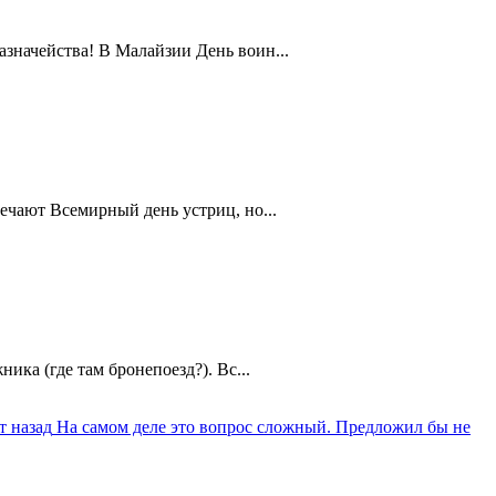
значейства! В Малайзии День воин...
ечают Всемирный день устриц, но...
ика (где там бронепоезд?). Вс...
т назад
На самом деле это вопрос сложный. Предложил бы не