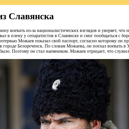
из Славянска
ну воевать из-за националистических взглядов и уверяет, что н
л в плену у сепаратистов в Славянске и смог пообщаться с бо
тервью Можаев показал свой паспорт, согласно которому он прие
 в городе Белореченск. По словам Можаева, он поехал воевать в 
было. Поэтому он стал наемником. Можаев отрицает, что служил