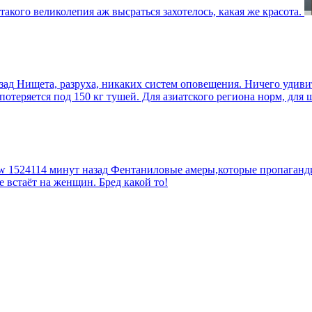
такого великолепия аж высраться захотелось, какая же красота.
зад
Нищета, разруха, никаких систем оповещения. Ничего удив
еряется под 150 кг тушей. Для азиатского региона норм, для шт
tw
1524114 минут назад
Фентаниловые амеры,которые пропагандир
е встаёт на женщин. Бред какой то!