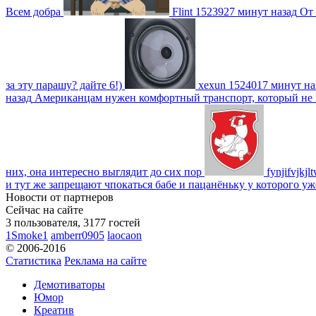
Всем добра
Flint
1523927 минут назад
От 
за эту парашу? дайте 6!)
xexun
1524017 минут на
назад
Американцам нужен комфортный транспорт, который не пот
них, она интересно выглядит до сих пор
fynjifvjkjl
и тут же запрещают чпокаться бабе и пацанёньку у которого уж
Новости от партнеров
Сейчас на сайте
3 пользователя, 3177 гостей
1Smoke1
amberr0905
laocaon
© 2006-2016
Статистика
Реклама на сайте
Демотиваторы
Юмор
Креатив