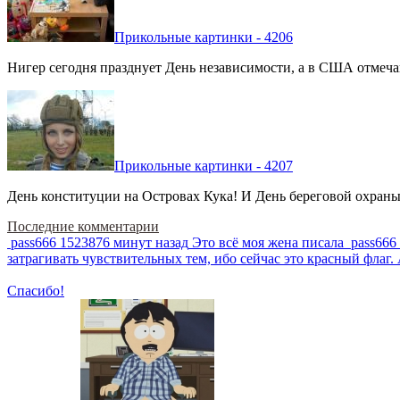
Прикольные картинки - 4206
Нигер сегодня празднует День независимости, а в США отмечают
Прикольные картинки - 4207
День конституции на Островах Кука! И День береговой охраны 
Последние комментарии
pass666
1523876 минут назад
Это всё моя жена писала
pass666
затрагивать чувствительных тем, ибо сейчас это красный фла
Спасибо!