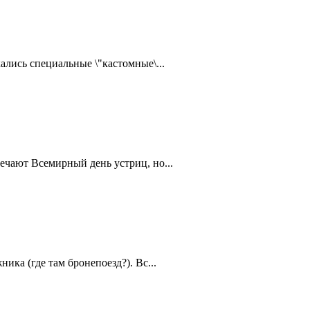
ались специальные \"кастомные\...
ечают Всемирный день устриц, но...
ика (где там бронепоезд?). Вс...