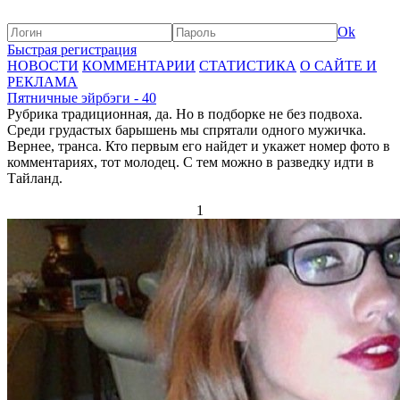
Ok
Быстрая регистрация
НОВОСТИ
КОММЕНТАРИИ
СТАТИСТИКА
О САЙТЕ И
РЕКЛАМА
Пятничные эйрбэги - 40
Рубрика традиционная, да. Но в подборке не без подвоха.
Среди грудастых барышень мы спрятали одного мужичка.
Вернее, транса. Кто первым его найдет и укажет номер фото в
комментариях, тот молодец. С тем можно в разведку идти в
Тайланд.
1