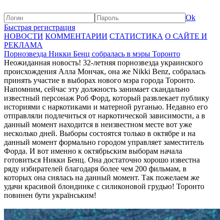
Ok
Быстрая регистрация
НОВОСТИ
КОММЕНТАРИИ
СТАТИСТИКА
О САЙТЕ И
РЕКЛАМА
Порнозвезда Никки Бенц собралась в мэры Торонто
Неожиданная новость! 32-летняя порнозвезда украинского
происхождения Алла Мончак, она же Nikki Benz, собралась
принять участие в выборах нового мэра города Торонто.
Напомним, сейчас эту должность занимает скандально
известный персонаж Роб Форд, который развлекает публику
историями с наркотиками и матерной руганью. Недавно его
отправляли подлечиться от наркотической зависимости, а в
данный момент находится в неизвестном месте вот уже
несколько дней. Выборы состоятся только в октябре и на
данный момент формально городом управляет заместитель
Форда. И вот именно к октябрьским выборам начала
готовиться Никки Бенц. Она достаточно хорошо известна
ряду избирателей благодаря более чем 200 фильмам, в
которых она снялась на данный момент. Так пожелаем же
удачи красивой блондинке с силиконовой грудью! Торонто
повинен бути українським!