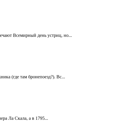
ечают Всемирный день устриц, но...
ика (где там бронепоезд?). Вс...
а Ла Скала, а в 1795...