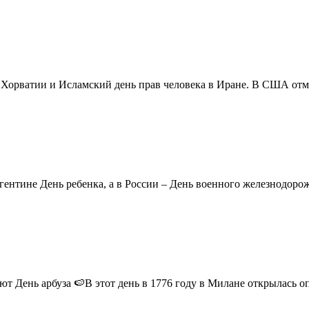
в Хорватии и Исламский день прав человека в Иране. В США отм
ентине День ребенка, а в России – День военного железнодорожн
 День арбуза 🍉В этот день в 1776 году в Милане открылась опер