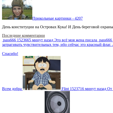
Прикольные картинки - 4207
День конституции на Островах Кука! И День береговой охраны 
Последние комментарии
pass666
1523665 минут назад
Это всё моя жена писала
pass666
затрагивать чувствительных тем, ибо сейчас это красный фла
Спасибо!
Всем добра
Flint
1523716 минут назад
От 