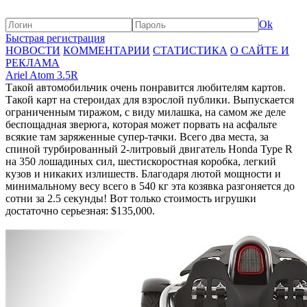
Ok
Быстрая регистрация
НОВОСТИ
КОММЕНТАРИИ
СТАТИСТИКА
О САЙТЕ И
РЕКЛАМА
Ariel Atom 3.5R
Такой автомобильчик очень понравится любителям картов.
Такой карт на стероидах для взрослой публики. Выпускается
ограниченным тиражом, с виду милашка, на самом же деле
беспощадная зверюга, которая может порвать на асфальте
всякие там заряженные супер-тачки. Всего два места, за
спиной турбированный 2-литровый двигатель Honda Type R
на 350 лошадиных сил, шестискоростная коробка, легкий
кузов и никаких излишеств. Благодаря лютой мощности и
минимальному весу всего в 540 кг эта козявка разгоняется до
сотни за 2.5 секунды! Вот только стоимость игрушки
достаточно серьезная: $135,000.