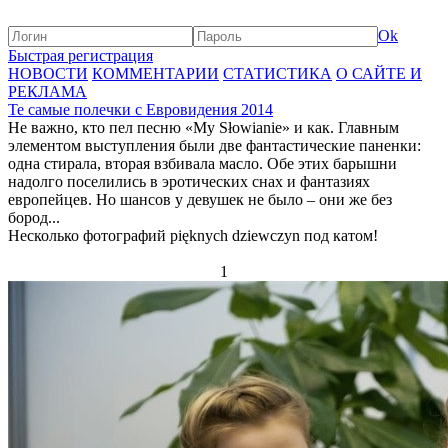
Ok
Быстрая регистрация
НОВОСТИ
КОММЕНТАРИИ
СТАТИСТИКА
О САЙТЕ И
РЕКЛАМА
Те самые полечки с Евровидения 2014
Не важно, кто пел песню «My Słowianie» и как. Главным
элементом выступления были две фантастические паненки:
одна стирала, вторая взбивала масло. Обе этих барышни
надолго поселились в эротических снах и фантазиях
европейцев. Но шансов у девушек не было – они же без
бород...
Несколько фотографий pięknych dziewczyn под катом!
1