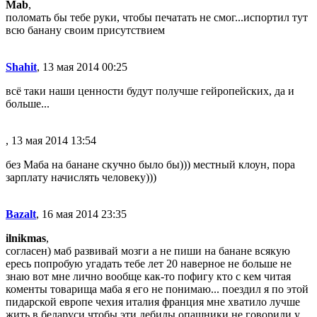
Mab
,
поломать бы тебе руки, чтобы печатать не смог...испортил тут
всю банану своим присутствием
Shahit
, 13 мая 2014 00:25
всё таки наши ценности будут получше гейропейских, да и
больше...
, 13 мая 2014 13:54
без Маба на банане скучно было бы))) местный клоун, пора
зарплату начислять человеку)))
Bazalt
, 16 мая 2014 23:35
ilnikmas
,
согласен) маб развивай мозги а не пиши на банане всякую
ересь попробую угадать тебе лет 20 наверное не больше не
знаю вот мне лично вообще как-то пофигу кто с кем читая
коменты товарища маба я его не понимаю... поездил я по этой
пидарской европе чехия италия франция мне хватило лучше
жить в беларуси чтобы эти дебилы опашники не говорили у