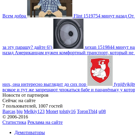
Всем добра
Flint
1519754 минут назад
От 
за эту парашу? дайте 6!)
xexun
1519844 минут на
назад
Американцам нужен комфортный транспорт, который не пот
них, она интересно выглядит до сих пор
fynjifvjkjl
всякое и тут же запрещают чпокаться бабе и пацанёньку у кото
Новости от партнеров
Сейчас на сайте
7 пользователей, 1007 гостей
Barcas
hju
Melkiy123
Monet
tolstiy16
ToronTbl4
u08
© 2006-2016
Статистика
Реклама на сайте
Демотиваторы