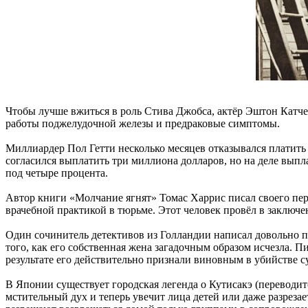
Чтобы лучше вжиться в роль Стива Джобса, актёр Эштон Катче
работы поджелудочной железы и предраковые симптомы.
Миллиардер Пол Гетти несколько месяцев отказывался платить 
согласился выплатить три миллиона долларов, но на деле выпл
под четыре процента.
Автор книги «Молчание ягнят» Томас Харрис писал своего перс
врачебной практикой в тюрьме. Этот человек провёл в заключен
Один сочинитель детективов из Голландии написал довольно п
того, как его собственная жена загадочным образом исчезла. П
результате его действительно признали виновным в убийстве с
В Японии существует городская легенда о Кутисакэ (переводи
мстительный дух и теперь увечит лица детей или даже разрезае