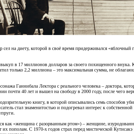
р сел на диету, которой в своё время придерживался «яблочный
выкуп в 17 миллионов долларов за своего похищенного внука. К
атил только 2,2 миллиона – это максимальная сумма, не облага
онажа Ганнибала Лектора с реального человека – доктора, кото
ии почти 40 лет и вышел на свободу в 2000 году, после чего вер
одозрительную книгу, в которой описывались семь способов уби
исатель стал знаменитостью и подогревал интерес к собственной
упруги.
тся как «женщина с разорванным ртом») – женщине, изуродованн
т их пополам. С 1970-х годов страх перед мистической Кутисакэ