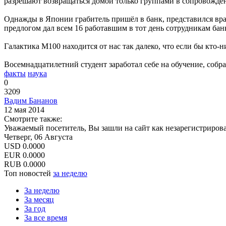
разрешают возвращаться домой только группами в сопровожде
Однажды в Японии грабитель пришёл в банк, представился вра
предлогом дал всем 16 работавшим в тот день сотрудникам бан
Галактика M100 находится от нас так далеко, что если бы кто-
Восемнадцатилетний студент заработал себе на обучение, собра
факты
наука
0
3209
Вадим Бананов
12 мая 2014
Смотрите также:
Уважаемый посетитель, Вы зашли на сайт как незарегистриров
Четверг, 06 Августа
USD
0.0000
EUR
0.0000
RUB
0.0000
Топ новостей
за неделю
За неделю
За месяц
За год
За все время