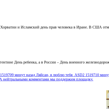
в Хорватии и Исламский день прав человека в Иране. В США отм
ентине День ребенка, а в России – День военного железнодорожн
1519709 минут назад
Ляйсан, я люблю тебя
ASD2
1519710 мину
г. А нейтральными комментами мы поддержим площадку.