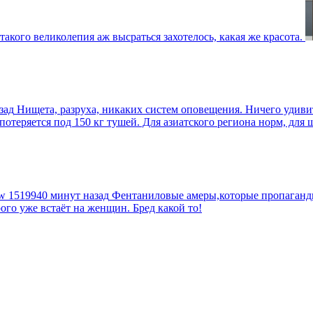
такого великолепия аж высраться захотелось, какая же красота.
зад
Нищета, разруха, никаких систем оповещения. Ничего удив
еряется под 150 кг тушей. Для азиатского региона норм, для шт
tw
1519940 минут назад
Фентаниловые амеры,которые пропагандир
рого уже встаёт на женщин. Бред какой то!