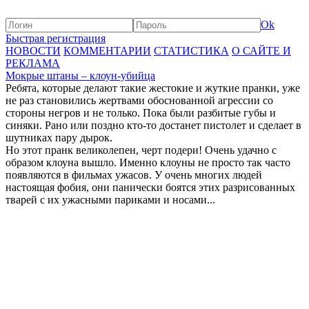
Ok
Быстрая регистрация
НОВОСТИ
КОММЕНТАРИИ
СТАТИСТИКА
О САЙТЕ И
РЕКЛАМА
Мокрые штаны – клоун-убийца
Ребята, которые делают такие жестокие и жуткие пранки, уже
не раз становились жертвами обоснованной агрессии со
стороны негров и не только. Пока были разбитые губы и
синяки. Рано или поздно кто-то достанет пистолет и сделает в
шутниках пару дырок.
Но этот пранк великолепен, черт подери! Очень удачно с
образом клоуна вышло. Именно клоуны не просто так часто
появляются в фильмах ужасов. У очень многих людей
настоящая фобия, они панически боятся этих разрисованных
тварей с их ужасными париками и носами...