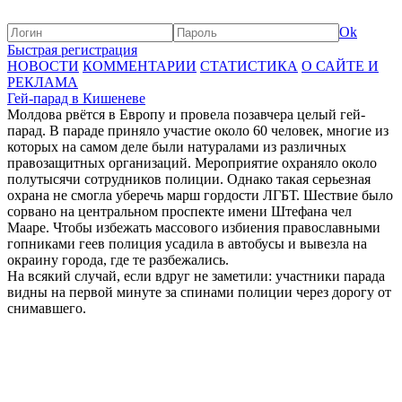
Ok
Быстрая регистрация
НОВОСТИ
КОММЕНТАРИИ
СТАТИСТИКА
О САЙТЕ И
РЕКЛАМА
Гей-парад в Кишеневе
Молдова рвётся в Европу и провела позавчера целый гей-
парад. В параде приняло участие около 60 человек, многие из
которых на самом деле были натуралами из различных
правозащитных организаций. Мероприятие охраняло около
полутысячи сотрудников полиции. Однако такая серьезная
охрана не смогла уберечь марш гордости ЛГБТ. Шествие было
сорвано на центральном проспекте имени Штефана чел
Мааре. Чтобы избежать массового избиения православными
гопниками геев полиция усадила в автобусы и вывезла на
окраину города, где те разбежались.
На всякий случай, если вдруг не заметили: участники парада
видны на первой минуте за спинами полиции через дорогу от
снимавшего.